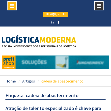
Skip
10 Ago, 2026
to
content
LinkedIN
facebook
Home
Artigos
cadeia de abastecimento
Etiqueta: cadeia de abastecimento
Atração de talento especializado é chave para