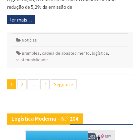
redução de 5,2% da emissão de
ler mais…
Notícias
Brambles
,
cadeia de abastecimento
,
logística
,
sustentabilidade
Navegação
1
2
…
7
Seguinte
de
artigos
Logística Moderna – N.º 204