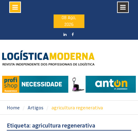
Skip
08 Ago,
2026
to
content
LinkedIN
facebook
Home
Artigos
agricultura regenerativa
Etiqueta: agricultura regenerativa