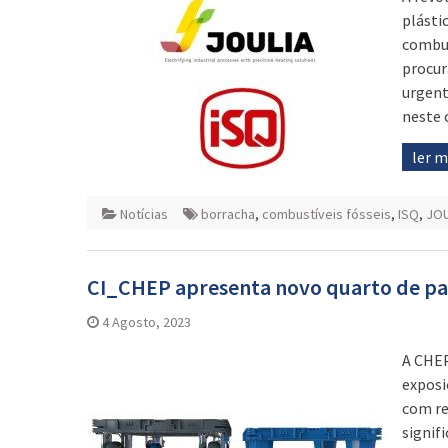
plásti
combus
procur
urgent
neste 
ler 
Notícias
borracha
,
combustíveis fósseis
,
ISQ
,
JOU
CI_CHEP apresenta novo quarto de pal
4 Agosto, 2023
A CHEP
exposi
com re
signif