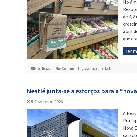
No âmb
Respon
de 4,2
cresci
abril 
que co
ler 
Notícias
Continente
,
plástico
,
retalho
Nestlé junta-se a esforços para a “nov
5 Fevereiro, 2020
A Nest
Portug
Nova E
caract