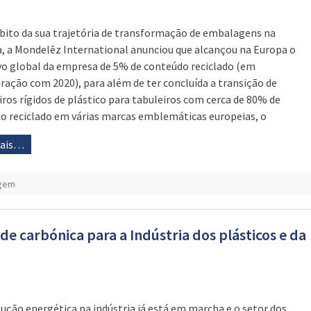
ito da sua trajetória de transformação de embalagens na
, a Mondelēz International anunciou que alcançou na Europa o
vo global da empresa de 5% de conteúdo reciclado (em
ação com 2020), para além de ter concluída a transição de
iros rígidos de plástico para tabuleiros com cerca de 80% de
co reciclado em várias marcas emblemáticas europeias, o
mais…
agem
de carbónica para a Indústria dos plásticos e da
lução energética na indústria já está em marcha e o setor dos