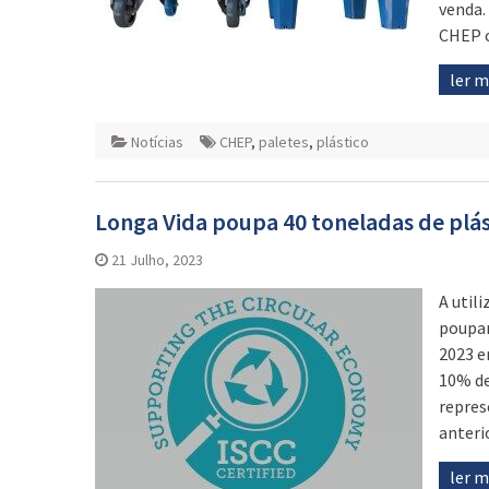
venda.
CHEP c
ler 
Notícias
CHEP
,
paletes
,
plástico
Longa Vida poupa 40 toneladas de plá
21 Julho, 2023
A util
poupan
2023 e
10% de
repres
anteri
ler 