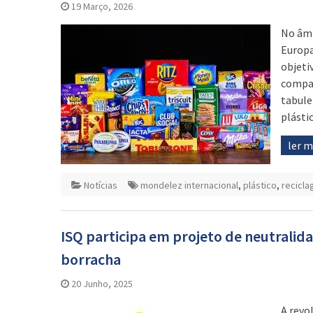
19 Março, 2026
No âmb
Europa
objeti
compar
tabule
plásti
ler 
Notícias
mondelez internacional
,
plástico
,
recicl
ISQ participa em projeto de neutralida
borracha
20 Junho, 2025
A revo