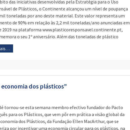
ito das iniciativas desenvolvidas pela Estratégia para o Uso
sável de Plásticos, o Continente alcançou um nível de poupança
 mil toneladas por ano deste material. Este valor representa um
mento de 90% em relação às 2,2 mil toneladas/ano anunciadas em
de 2019 na plataforma www.plasticoresponsavel.continente.pt,
memora o seu 1º aniversário. Além das toneladas de plástico
mais…
a economia dos plásticos”
lé tornou-se esta semana membro efectivo fundador do Pacto
uês para os Plásticos, que vem pôr em prática a visão global da
conomia dos Plásticos, da Fundação Ellen MacArthur, que se
eriza por incentivar uma economia circular para os plásticos, na