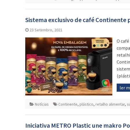
Sistema exclusivo de café Continente p
23 Setembro, 2021
O café
compac
retalh
Contin
sistem
(plást
ler 
Notícias
Continente
,
plástico
,
retalho alimentar
,
s
Iniciativa METRO Plastic une makro Por