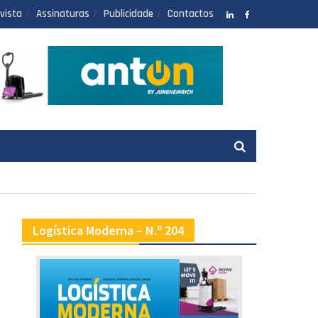
vista
Assinaturas
Publicidade
Contactos
LinkedIN
facebook
Logística Moderna – N.º 204