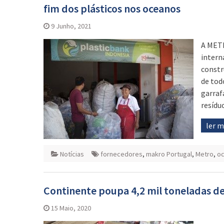
fim dos plásticos nos oceanos
9 Junho, 2021
A METR
intern
constr
de tod
garraf
resídu
ler 
Notícias
fornecedores
,
makro Portugal
,
Metro
,
o
Continente poupa 4,2 mil toneladas de
15 Maio, 2020