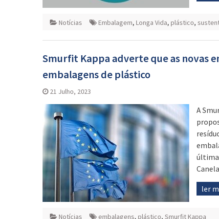
Notícias
Embalagem
,
Longa Vida
,
plástico
,
sustent
Smurfit Kappa adverte que as novas e
embalagens de plástico
21 Julho, 2023
A Smur
propos
resídu
embala
última
Canela
ler 
Notícias
embalagens
,
plástico
,
Smurfit Kappa