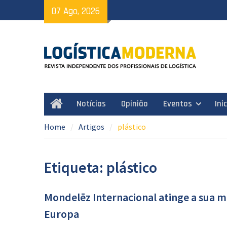
Skip
07 Ago, 2026
to
content
Notícias
Opinião
Eventos
Ini
Home
Home
Artigos
plástico
Etiqueta: plástico
Mondelēz Internacional atinge a sua m
Europa