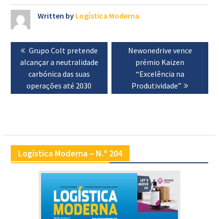
Written by
Logística Moderna
Navegação
Previous
Grupo Colt pretende
Next
Newonedrive vence
de
alcançar a neutralidade
post:
post:
prémio Kaizen
artigos
carbónica das suas
“Excelência na
operações até 2030
Produtividade”
Logística Moderna – N.º 204