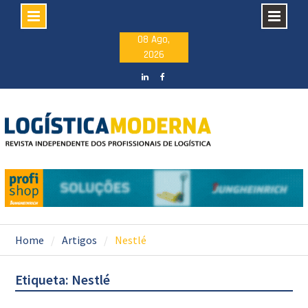
Skip
08 Ago,
2026
to
content
LinkedIN
facebook
Home
Artigos
Nestlé
Etiqueta: Nestlé