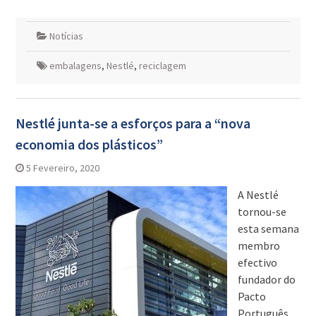
Notícias
embalagens
,
Nestlé
,
reciclagem
Nestlé junta-se a esforços para a “nova
economia dos plásticos”
5 Fevereiro, 2020
A Nestlé
tornou-se
esta semana
membro
efectivo
fundador do
Pacto
Português