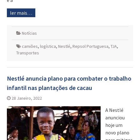
e a
ler mais…
Notícias
camiões
,
logística
,
Nestlé
,
Repsol Portuguesa
,
TJA
,
Transportes
Nestlé anuncia plano para combater o trabalho
infantil nas plantações de cacau
28 Janeiro, 2022
A Nestlé
anunciou
hoje um
novo plano