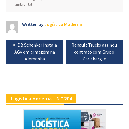
ambiental
Written by
Logística Moderna
Navegação
Previous
DB Schenker instala
Next
Renault Trucks assinou
de
AGV em armazém na
post:
post:
contrato com Grupo
artigos
Alemanha
Carlsberg
Logística Moderna – N.º 204