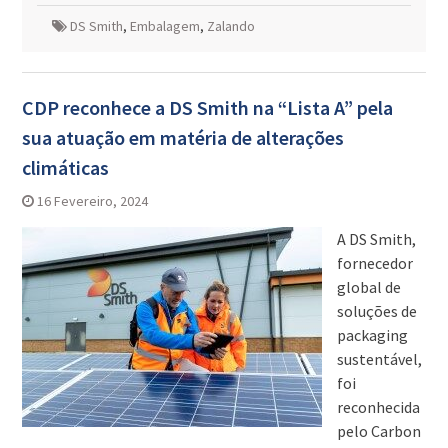
DS Smith
,
Embalagem
,
Zalando
CDP reconhece a DS Smith na “Lista A” pela
sua atuação em matéria de alterações
climáticas
16 Fevereiro, 2024
A DS Smith,
fornecedor
global de
soluções de
packaging
sustentável,
foi
reconhecida
pelo Carbon