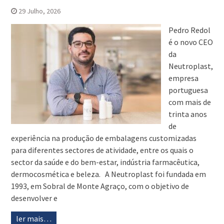
29 Julho, 2026
Pedro Redol
é o novo CEO
da
Neutroplast,
empresa
portuguesa
com mais de
trinta anos
de
experiência na produção de embalagens customizadas
para diferentes sectores de atividade, entre os quais o
sector da saúde e do bem-estar, indústria farmacêutica,
dermocosmética e beleza. A Neutroplast foi fundada em
1993, em Sobral de Monte Agraço, com o objetivo de
desenvolver e
ler mais…