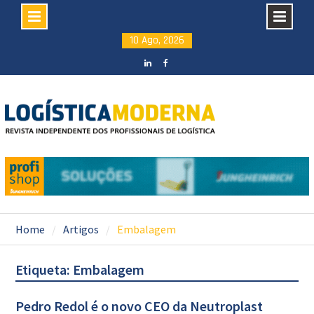
Skip
10 Ago, 2026
to
content
LinkedIN
facebook
Home
Artigos
Embalagem
Etiqueta: Embalagem
Pedro Redol é o novo CEO da Neutroplast