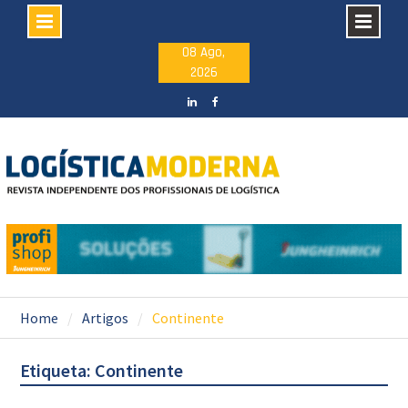
Skip
08 Ago,
2026
to
content
LinkedIN
facebook
Home
Artigos
Continente
Etiqueta: Continente