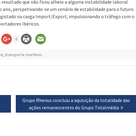
resultado que não ficou alheio a alguma instabilidade laboral
do ano, perspetivando-se um cenário de estabilidade para o futuro.
egistado na carga Import/Export, impulsionando o tráfego com o
portadores Ibéricos.
0
ve
,
transporte marítimo
Next
Grupo Rhenus concluiu a aquisição da totalidade das
post:
ações remanescentes do Grupo Totalmédia