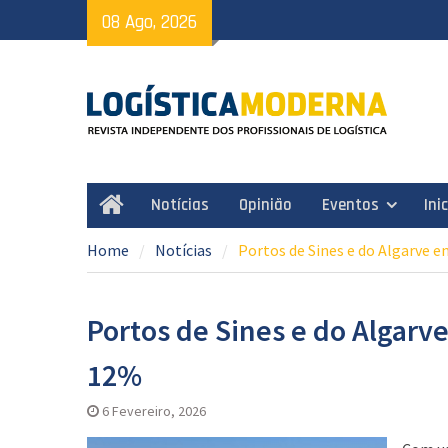
Skip
08 Ago, 2026
to
content
Notícias
Opinião
Eventos
Ini
Home
Home
Notícias
Portos de Sines e do Algarve 
Portos de Sines e do Algar
12%
6 Fevereiro, 2026