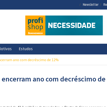
Newsletter
Re
ciativas
Estudos
encerram ano com decréscimo de 12%
ve encerram ano com decréscimo de