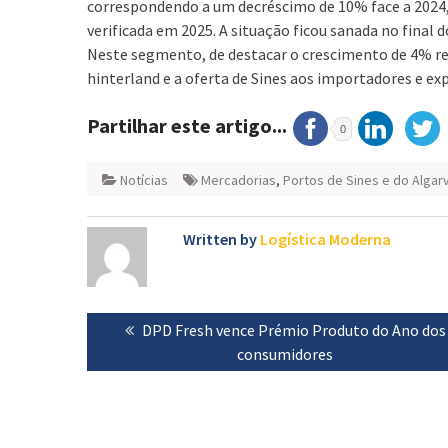
correspondendo a um decréscimo de 10% face a 2024, 
verificada em 2025. A situação ficou sanada no final 
Neste segmento, de destacar o crescimento de 4% r
hinterland e a oferta de Sines aos importadores e ex
Partilhar este artigo...
0
Notícias
Mercadorias
,
Portos de Sines e do Algar
Written by
Logística Moderna
Navegação
Previous
DPD Fresh vence Prémio Produto do Ano dos
de
post:
consumidores
artigos