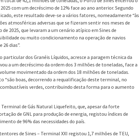
 total de 42,1 milhões de toneladas, o Porto de Sines encerrou o
 2025 com um decréscimo de 12% face ao ano anterior. Segundo
cado, este resultado deve-se a vários fatores, nomeadamente “às
ões atmosféricas adversas que se fizeram sentir nos meses de
o de 2025, que levaram a um cenário atípico em Sines de
ibilidade ou muito condicionamento na operação de navios
 26 dias”.
o particular dos Granéis Líquidos, acresce a paragem técnica da
evou a um decréscimo da ordem dos 3 milhões de toneladas, face a
m volume movimentado da ordem dos 18 milhões de toneladas.
o “são boas, decorrendo a requalificação deste terminal, no
combustíveis verdes, contribuindo desta forma para o aumento
o Terminal de Gás Natural Liquefeito, que, apesar da forte
ortação de GNL para produção de energia, registou índices de
imento de 96% das necessidades do país.
entores de Sines – Terminal XXI registou 1,7 milhões de TEU,