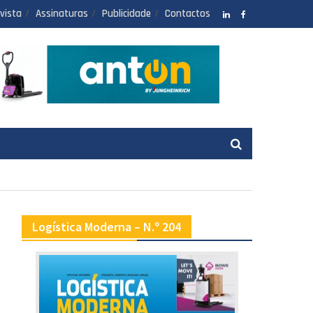
vista
Assinaturas
Publicidade
Contactos
LinkedIN
facebook
Logística Moderna – N.º 204