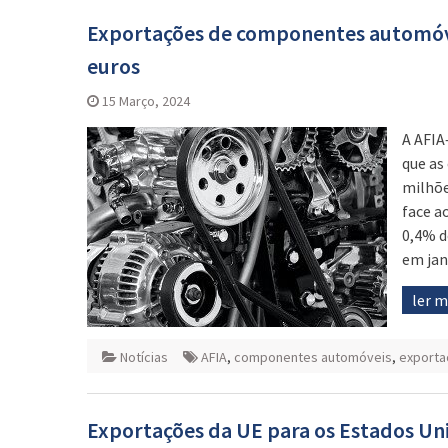
Exportações de componentes automóvei
euros
15 Março, 2024
A AFIA
que as
milhõe
face a
0,4% d
em jan
ler 
Notícias
AFIA
,
componentes automóveis
,
exporta
Exportações da UE para os Estados Uni