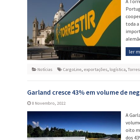
A Torr
Portug
cooper
toda a
import
alemãe
ler 
Notícias
CargoLine
,
exportações
,
logística
,
Torres
Garland cresce 43% em volume de neg
8 Novembro, 2022
A Garl
volume
oito m
dos 43