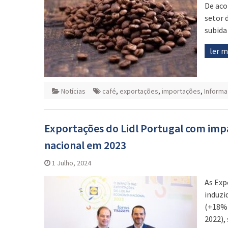
De aco
setor 
subida
ler 
Notícias
café
,
exportações
,
importações
,
Inform
Exportações do Lidl Portugal com imp
nacional em 2023
1 Julho, 2024
As Exp
induzi
(+18% 
2022),