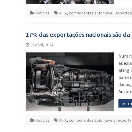
Notícias
AFIA
,
componentes automóvel
,
exportaç
17% das exportações nacionais são d
12 Abril, 2024
Num mo
as exp
atingi
aument
dados,
Automó
ler 
Notícias
AFIA
,
componentes automóveis
,
exporta