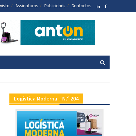
vista
Assinaturas
Publicidade
Contactos
LinkedIN
facebook
Logística Moderna – N.º 204