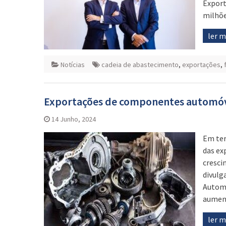
Export
milhõe
ler 
Notícias
cadeia de abastecimento
,
exportações
,
Exportações de componentes automó
14 Junho, 2024
Em ter
das ex
cresci
divulg
Automó
aument
ler 