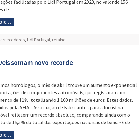
ações facilitadas pelo Lidl Portugal em 2023, no valor de 156
s de
mais…
fornecedores
,
Lidl Portugal
,
retalho
veis somam novo recorde
mos homólogos, o mês de abril trouxe um aumento exponencial
portações de componentes automóveis, que registaram um
mento de 11%, totalizando 1.100 milhões de euros. Estes dados,
ados pela AFIA – Associação de Fabricantes para a Indústria
vel refletem um recorde absoluto, comparando ainda com o
o de 15,5% do total das exportações nacionais de bens. «É de
mais…