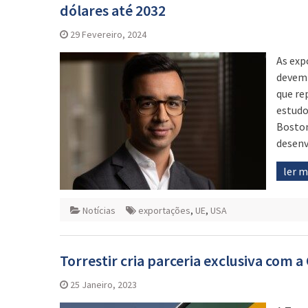
dólares até 2032
29 Fevereiro, 2024
As exp
devem 
que re
estudo
Boston
desenv
ler 
Notícias
exportações
,
UE
,
USA
Torrestir cria parceria exclusiva com 
25 Janeiro, 2023