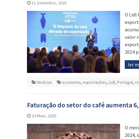
11 Setembro, 2025
O Lidl
export
acumul
valor 
export
2014 p
ler 
Notícias
economia
,
exportações
,
Lidl
,
Portugal
,
re
Faturação do setor do café aumenta 6,
23 Maio, 2025
O merc
2024, 