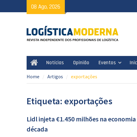
Skip
08 Ago, 2026
to
content
Notícias
Opinião
Eventos
Ini
Home
Home
Artigos
exportações
Etiqueta: exportações
Lidl injeta €1.450 milhões na economia
década