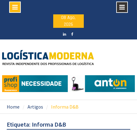
Skip
08 Ago,
2026
to
content
LinkedIN
facebook
Home
Artigos
Informa D&B
Etiqueta: Informa D&B