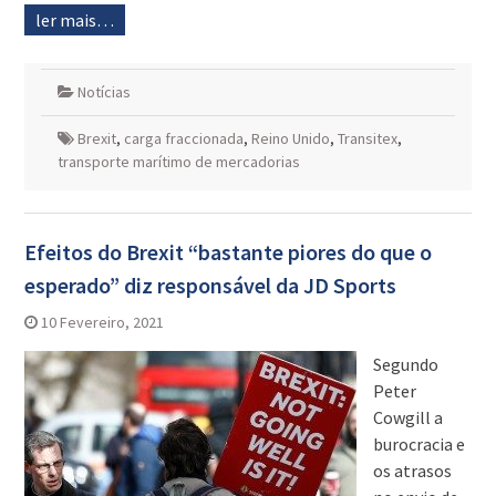
ler mais…
Notícias
Brexit
,
carga fraccionada
,
Reino Unido
,
Transitex
,
transporte marítimo de mercadorias
Efeitos do Brexit “bastante piores do que o
esperado” diz responsável da JD Sports
10 Fevereiro, 2021
Segundo
Peter
Cowgill a
burocracia e
os atrasos