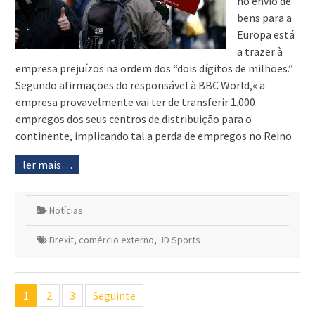
no envio de
bens para a
Europa está
a trazer à
empresa prejuízos na ordem dos “dois dígitos de milhões.”
Segundo afirmações do responsável à BBC World,« a
empresa provavelmente vai ter de transferir 1.000
empregos dos seus centros de distribuição para o
continente, implicando tal a perda de empregos no Reino
ler mais…
Notícias
Brexit
,
comércio externo
,
JD Sports
Navegação
1
2
3
Seguinte
de