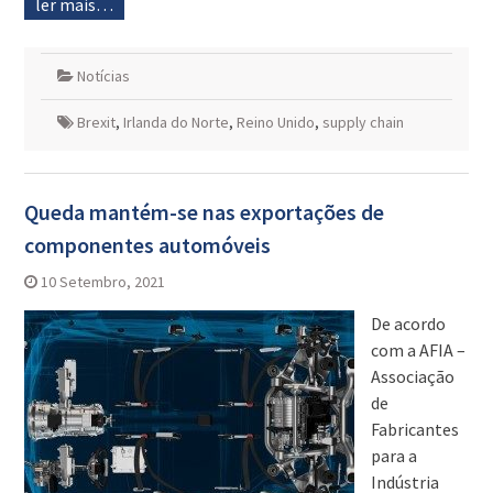
ler mais…
Notícias
Brexit
,
Irlanda do Norte
,
Reino Unido
,
supply chain
Queda mantém-se nas exportações de
componentes automóveis
10 Setembro, 2021
De acordo
com a AFIA –
Associação
de
Fabricantes
para a
Indústria