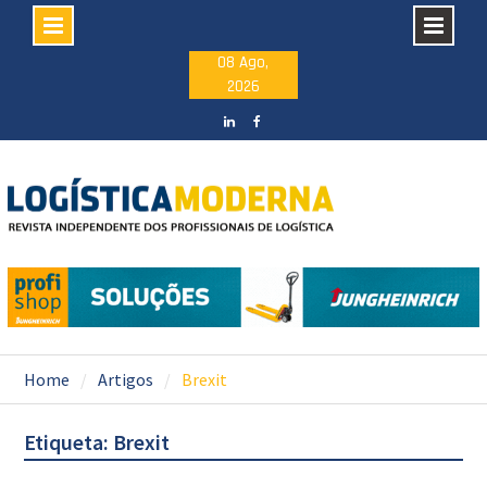
Skip
08 Ago,
2026
to
content
LinkedIN
facebook
Home
Artigos
Brexit
Etiqueta: Brexit