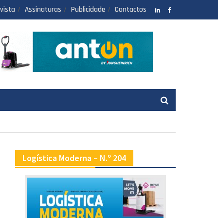
vista
Assinaturas
Publicidade
Contactos
LinkedIN
facebook
Logística Moderna – N.º 204