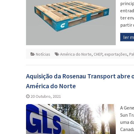
princi
entrad
ter en
partir 
ler 
Notícias
América do Norte
,
CHEP
,
exportações
,
Pa
Aquisição da Rosenau Transport abre 
América do Norte
20 Outubro, 2021
A Gene
Sun Tr
uma da
Canadá