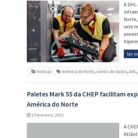
A DHL 
infrae
Norte,
sete m
previs
hipere
ler 
Notícias
América do Norte
,
centro de dados
,
DHL
Paletes Mark 55 da CHEP facilitam ex
América do Norte
2 Fevereiro, 2022
A CHEP
Atlânt