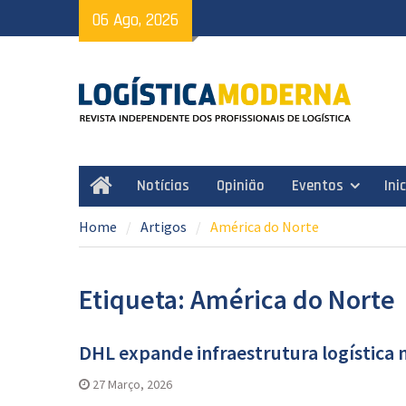
Skip
06 Ago, 2026
to
content
Notícias
Opinião
Eventos
Ini
Home
Home
Artigos
América do Norte
Etiqueta: América do Norte
DHL expande infraestrutura logística 
27 Março, 2026