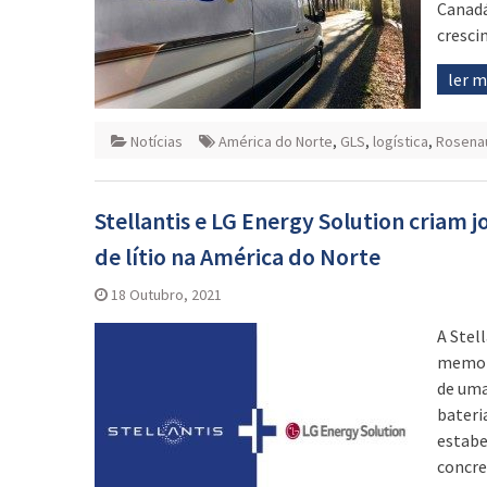
Canadá
cresci
ler 
Notícias
América do Norte
,
GLS
,
logística
,
Rosenau
Stellantis e LG Energy Solution criam 
de lítio na América do Norte
18 Outubro, 2021
A Stel
memora
de uma
bateri
estabe
concre