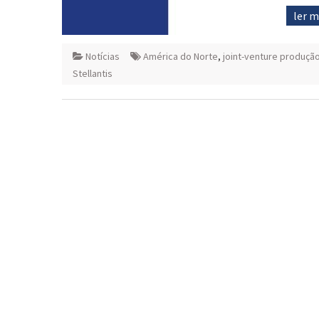
ler 
Notícias
América do Norte
,
joint-venture produção
Stellantis