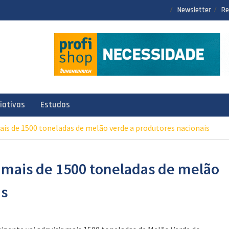
Newsletter
Re
ciativas
Estudos
is de 1500 toneladas de melão verde a produtores nacionais
 mais de 1500 toneladas de melão
is