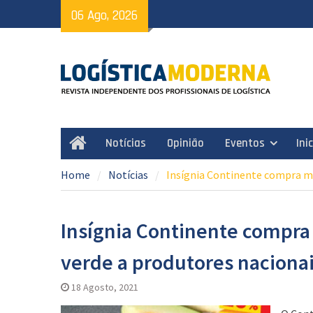
Skip
06 Ago, 2026
to
content
Notícias
Opinião
Eventos
Ini
Home
Home
Notícias
Insígnia Continente compra ma
Insígnia Continente compra
verde a produtores naciona
18 Agosto, 2021