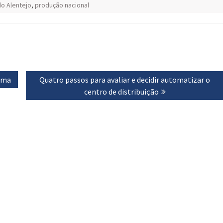
o Alentejo
,
produção nacional
igma
Next
Quatro passos para avaliar e decidir automatizar o
post:
centro de distribuição