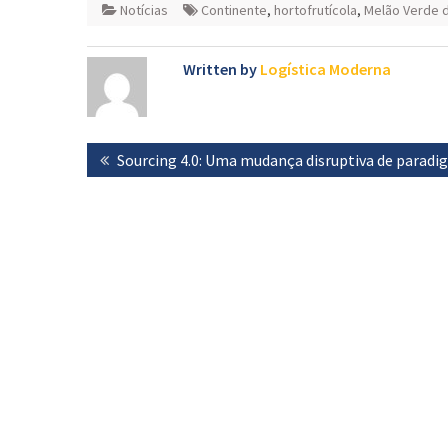
Notícias
Continente
,
hortofrutícola
,
Melão Verde d
Written by
Logística Moderna
Navegação
Previous
Sourcing 4.0: Uma mudança disruptiva de parad
de
post:
artigos