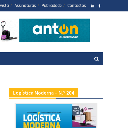
vista
Assinaturas
Publicidade
Contactos
LinkedIN
facebook
Logística Moderna – N.º 204