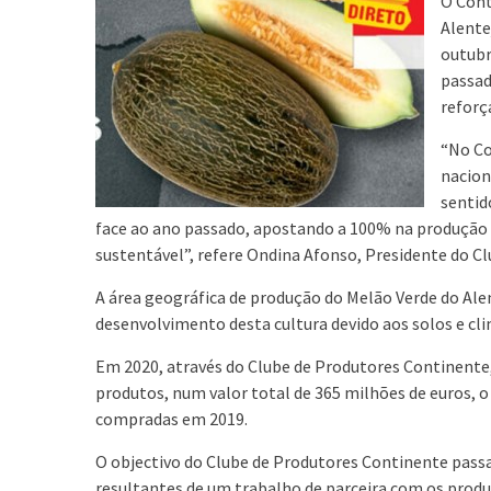
O Cont
Alente
outubr
passad
reforç
“No C
nacion
sentid
face ao ano passado, apostando a 100% na produção 
sustentável”, refere Ondina Afonso, Presidente do C
A área geográfica de produção do Melão Verde do Ale
desenvolvimento desta cultura devido aos solos e cli
Em 2020, através do Clube de Produtores Continente
produtos, num valor total de 365 milhões de euros,
compradas em 2019.
O objectivo do Clube de Produtores Continente passa 
resultantes de um trabalho de parceira com os prod