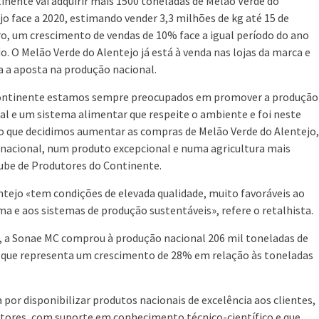
inente vai adquirir mais 1500 toneladas de Melão Verde do
jo face a 2020, estimando vender 3,3 milhões de kg até 15 de
o, um crescimento de vendas de 10% face a igual período do ano
o. O Melão Verde do Alentejo já está à venda nas lojas da marca e
a a aposta na produção nacional.
ontinente estamos sempre preocupados em promover a produção
al e um sistema alimentar que respeite o ambiente e foi neste
o que decidimos aumentar as compras de Melão Verde do Alentejo,
nacional, num produto excepcional e numa agricultura mais
lube de Produtores do Continente.
ntejo «tem condições de elevada qualidade, muito favoráveis ao
ma e aos sistemas de produção sustentáveis», refere o retalhista.
, a Sonae MC comprou à produção nacional 206 mil toneladas de
 o que representa um crescimento de 28% em relação às toneladas
por disponibilizar produtos nacionais de excelência aos clientes,
utores, com suporte em conhecimento técnico-científico e que