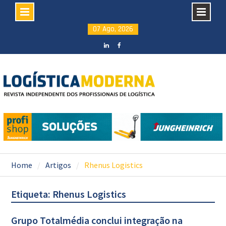
Skip
07 Ago, 2026
to
content
LinkedIN
facebook
Home
Artigos
Rhenus Logistics
Etiqueta: Rhenus Logistics
Grupo Totalmédia conclui integração na