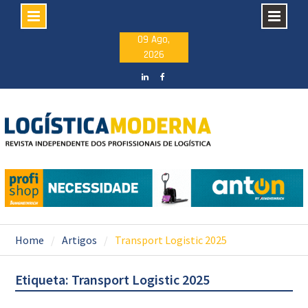
Skip
09 Ago,
2026
to
content
LinkedIN
facebook
Home
Artigos
Transport Logistic 2025
Etiqueta: Transport Logistic 2025