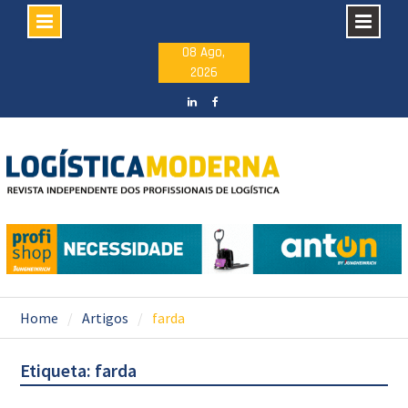
Skip
08 Ago,
2026
to
content
LinkedIN
facebook
Home
Artigos
farda
Etiqueta: farda