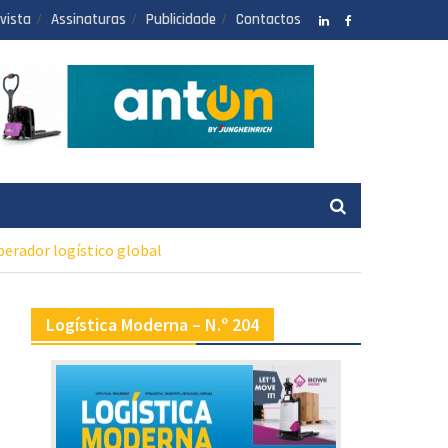
vista
Assinaturas
Publicidade
Contactos
LinkedIN
facebook
erador logístico global
Logística Moderna – N.º 204