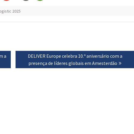
ogistic 2025
m a
Next
DELIVER Europe celebra 10.º aniversário com a
post:
presença de líderes globais em Amesterdão