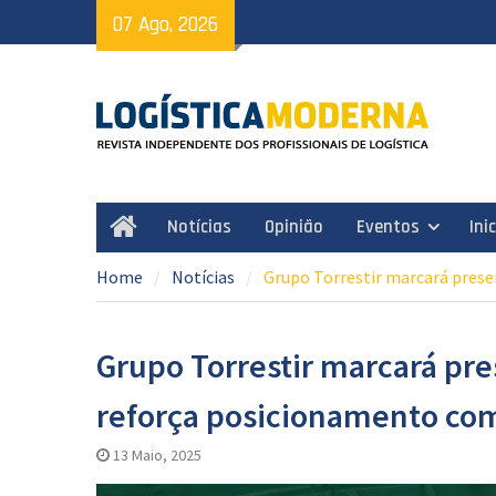
Skip
07 Ago, 2026
to
content
Notícias
Opinião
Eventos
Ini
Home
Home
Notícias
Grupo Torrestir marcará prese
Grupo Torrestir marcará pre
reforça posicionamento com
13 Maio, 2025