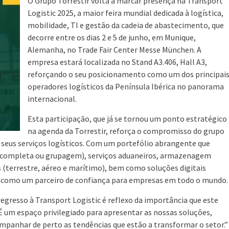
O Grupo Torrestir volta a marcar presença na Transport
Logistic 2025, a maior feira mundial dedicada à logística,
mobilidade, TI e gestão da cadeia de abastecimento, que
decorre entre os dias 2 e 5 de junho, em Munique,
Alemanha, no Trade Fair Center Messe München. A
empresa estará localizada no Stand A3.406, Hall A3,
reforçando o seu posicionamento como um dos principai
operadores logísticos da Península Ibérica no panorama
internacional.
Esta participação, que já se tornou um ponto estratégico
na agenda da Torrestir, reforça o compromisso do grupo
 seus serviços logísticos. Com um portefólio abrangente que
ga completa ou grupagem), serviços aduaneiros, armazenagem
(terrestre, aéreo e marítimo), bem como soluções digitais
se como um parceiro de confiança para empresas em todo o mundo.
 regresso à Transport Logistic é reflexo da importância que este
É um espaço privilegiado para apresentar as nossas soluções,
ompanhar de perto as tendências que estão a transformar o setor.”