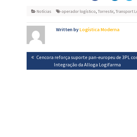
Notícias
operador logístico
,
Torrestir
,
Transport L
Written by
Logística Moderna
Navegação
Previous
Cencora reforça suporte pan-europeu de 3PL co
de
post:
Integração da Alloga Logifarma
artigos