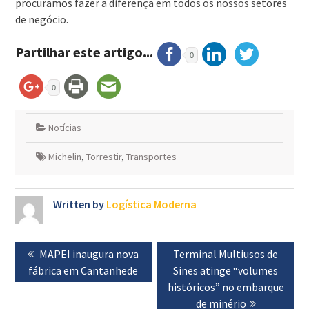
procuramos fazer a diferença em todos os nossos setores
de negócio.
Partilhar este artigo...
0
0
Notícias
Michelin
,
Torrestir
,
Transportes
Written by
Logística Moderna
Navegação
Previous
MAPEI inaugura nova
Next
Terminal Multiusos de
de
fábrica em Cantanhede
post:
post:
Sines atinge “volumes
artigos
históricos” no embarque
de minério