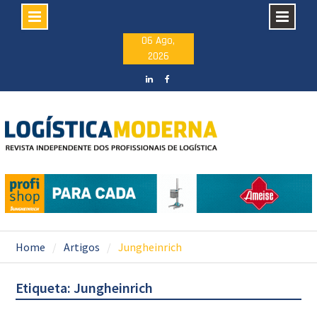
Skip
06 Ago,
2026
to
content
LinkedIN
facebook
Home
Artigos
Jungheinrich
Etiqueta: Jungheinrich