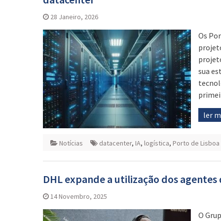
28 Janeiro, 2026
Os Por
projeto
projet
sua est
tecnol
primei
ler 
Notícias
datacenter
,
IA
,
logística
,
Porto de Lisboa
DHL expande a utilização dos agentes 
14 Novembro, 2025
O Grup