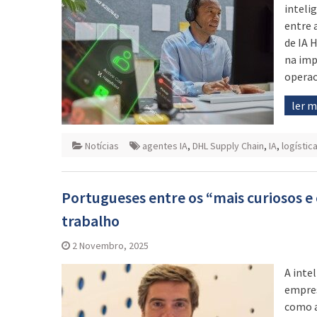
intelig
entre 
de IA 
na imp
operac
ler 
Notícias
agentes IA
,
DHL Supply Chain
,
IA
,
logístic
Portugueses entre os “mais curiosos e
trabalho
2 Novembro, 2025
A inte
empres
como a