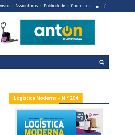
vista
Assinaturas
Publicidade
Contactos
LinkedIN
facebook
Logística Moderna – N.º 204