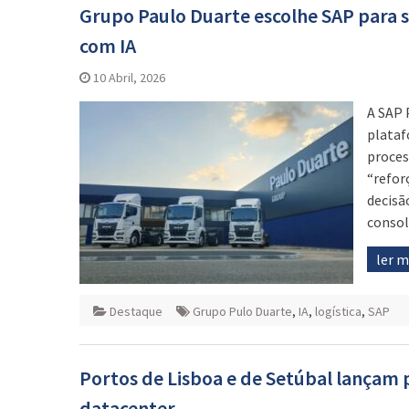
Grupo Paulo Duarte escolhe SAP para s
com IA
10 Abril, 2026
A SAP 
plataf
proces
“refor
decisã
consol
ler 
Destaque
Grupo Pulo Duarte
,
IA
,
logística
,
SAP
Portos de Lisboa e de Setúbal lançam pr
datacenter