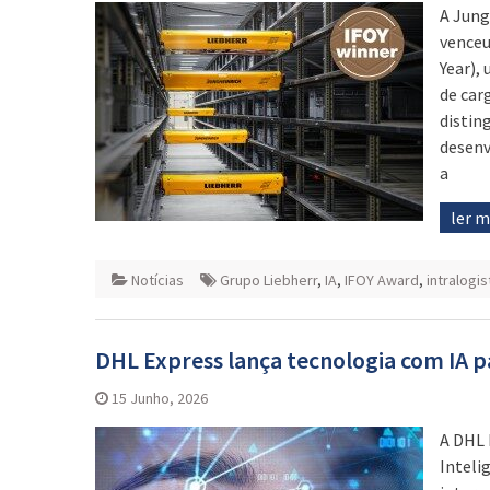
A Jung
venceu
Year),
de car
distin
desenv
a
ler 
Notícias
Grupo Liebherr
,
IA
,
IFOY Award
,
intralogis
DHL Express lança tecnologia com IA pa
15 Junho, 2026
A DHL 
Inteli