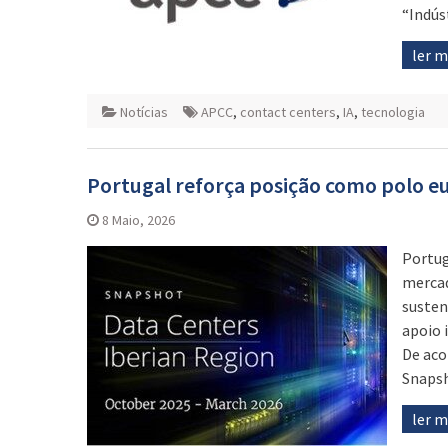
“Indús
ler 
Notícias
APCC
,
contact centers
,
IA
,
tecnologia
Portugal reforça posição como polo e
8 Maio, 2026
Portug
mercad
susten
apoio 
De aco
Snapsh
ler 