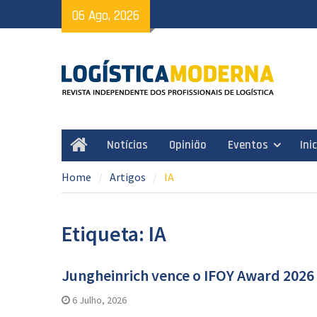
Skip
06 Ago, 2026
to
content
Notícias
Opinião
Eventos
Ini
Home
Home
Artigos
IA
Etiqueta: IA
Jungheinrich vence o IFOY Award 202
6 Julho, 2026