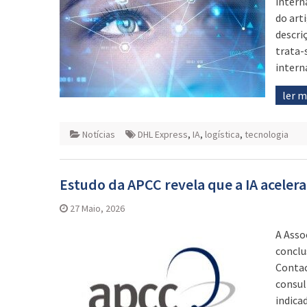
intern
do art
descri
trata-
intern
ler 
Notícias
DHL Express
,
IA
,
logística
,
tecnologia
Estudo da APCC revela que a IA aceler
27 Maio, 2026
A Asso
conclu
Contac
consul
indica