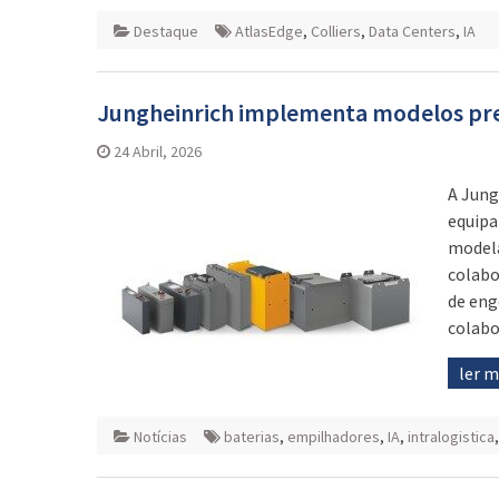
Destaque
AtlasEdge
,
Colliers
,
Data Centers
,
IA
Jungheinrich implementa modelos pred
24 Abril, 2026
A Jung
equipa
modela
colabo
de eng
colabo
ler 
Notícias
baterias
,
empilhadores
,
IA
,
intralogistica