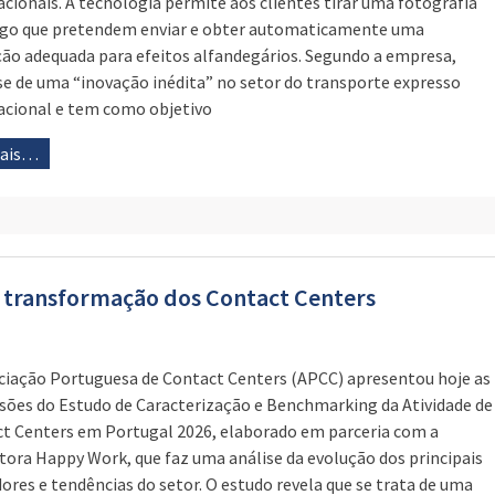
acionais. A tecnologia permite aos clientes tirar uma fotografia
igo que pretendem enviar e obter automaticamente uma
ção adequada para efeitos alfandegários. Segundo a empresa,
se de uma “inovação inédita” no setor do transporte expresso
acional e tem como objetivo
mais…
a transformação dos Contact Centers
ciação Portuguesa de Contact Centers (APCC) apresentou hoje as
sões do Estudo de Caracterização e Benchmarking da Atividade de
t Centers em Portugal 2026, elaborado em parceria com a
tora Happy Work, que faz uma análise da evolução dos principais
dores e tendências do setor. O estudo revela que se trata de uma