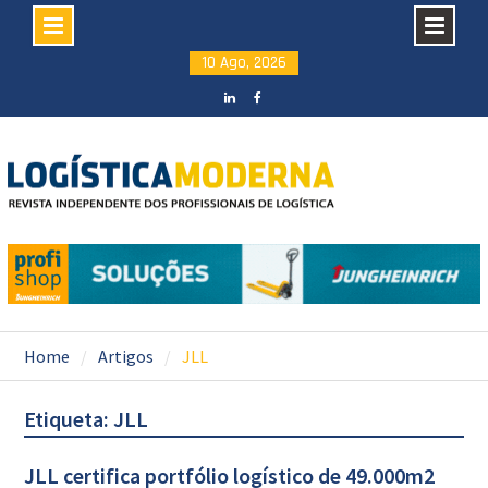
Skip
10 Ago, 2026
to
content
LinkedIN
facebook
Home
Artigos
JLL
Etiqueta: JLL
JLL certifica portfólio logístico de 49.000m2