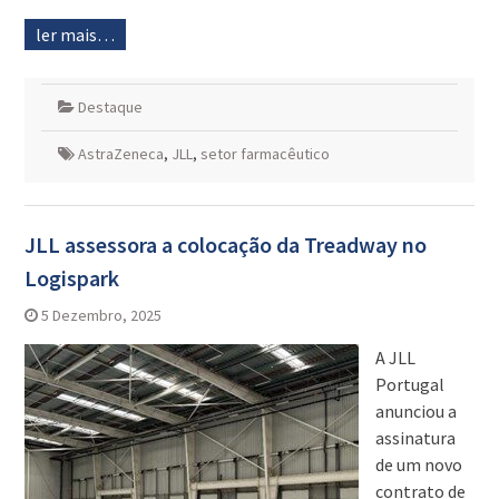
ler mais…
Destaque
AstraZeneca
,
JLL
,
setor farmacêutico
JLL assessora a colocação da Treadway no
Logispark
5 Dezembro, 2025
A JLL
Portugal
anunciou a
assinatura
de um novo
contrato de