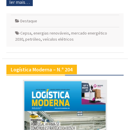
ler mais…
Destaque
Cepsa
,
energias renováveis
,
mercado energético
2030
,
petróleo
,
veículos elétricos
Logística Moderna – N.º 204