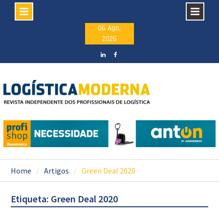
Skip
06 Ago,
2026
to
content
LinkedIN
facebook
Home
Artigos
Green Deal 2020
Etiqueta: Green Deal 2020