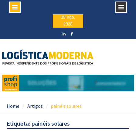
Skip
08 Ago,
2026
to
content
LinkedIN
facebook
Home
Artigos
painéis solares
Etiqueta: painéis solares