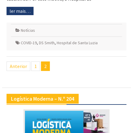
ler mais…
Notícias
COVID-19
,
DS Smith
,
Hospital de Santa Luzia
Navegação
Anterior
1
2
de
artigos
Logística Moderna – N.º 204