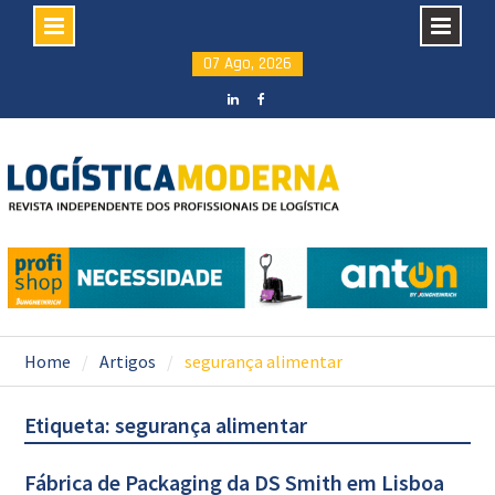
Skip
07 Ago, 2026
to
content
LinkedIN
facebook
Home
Artigos
segurança alimentar
Etiqueta: segurança alimentar
Fábrica de Packaging da DS Smith em Lisboa