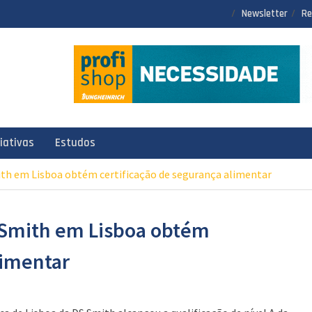
Newsletter
Re
ciativas
Estudos
ith em Lisboa obtém certificação de segurança alimentar
 Smith em Lisboa obtém
limentar