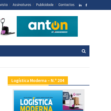
vista
Assinaturas
Publicidade
Contactos
LinkedIN
facebook
Logística Moderna – N.º 204