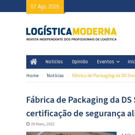
Skip
07 Ago, 2026
to
content
Notícias
Opinião
Eventos
Ini
Home
Home
Notícias
Fábrica de Packaging da DS Sm
Fábrica de Packaging da DS
certificação de segurança a
28 Maio, 2021