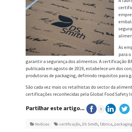
A fábr
certif
empres
embala
segura
alimen
As emp
para o
garantir a segurança dos alimentos. A certificação B
publicada em agosto de 2019, estabelece um dos co
produtoras de packaging, definindo requisitos para g
São cada vez mais os retalhistas do sector da alime
certificações reconhecidas pela Global Food Safety In
Partilhar este artigo...
0
Notícias
certificação
,
DS Smith
,
fábrica
,
packagin