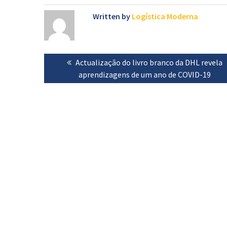
Written by
Logística Moderna
Navegação
Previous
Actualização do livro branco da DHL revela
de
post:
aprendizagens de um ano de COVID-19
artigos