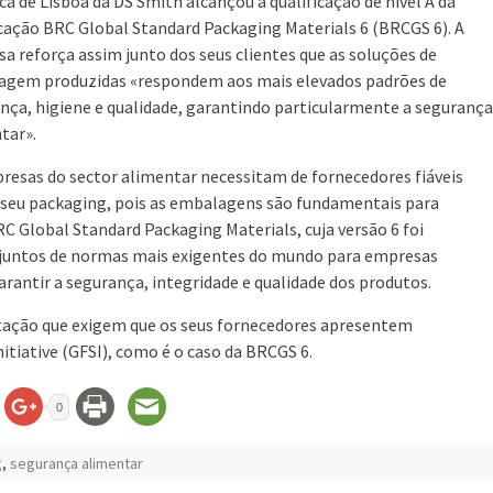
ica de Lisboa da DS Smith alcançou a qualificação de nível A da
icação BRC Global Standard Packaging Materials 6 (BRCGS 6). A
a reforça assim junto dos seus clientes que as soluções de
gem produzidas «respondem aos mais elevados padrões de
nça, higiene e qualidade, garantindo particularmente a segurança
tar».
resas do sector alimentar necessitam de fornecedores fiáveis
 seu packaging, pois as embalagens são fundamentais para
RC Global Standard Packaging Materials, cuja versão 6 foi
njuntos de normas mais exigentes do mundo para empresas
arantir a segurança, integridade e qualidade dos produtos.
ntação que exigem que os seus fornecedores apresentem
itiative (GFSI), como é o caso da BRCGS 6.
0
g
,
segurança alimentar