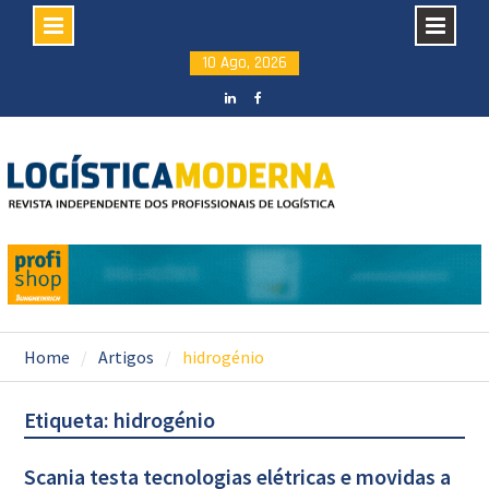
Skip
10 Ago, 2026
to
content
LinkedIN
facebook
Home
Artigos
hidrogénio
Etiqueta: hidrogénio
Scania testa tecnologias elétricas e movidas a