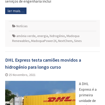
serviços de engenharia inclui
ler mais…
Notícias
amónia verde
,
energia
,
hidrogénio
,
Madoqua
Renewables
,
MadoquaPower2X
,
NextChem
,
Sines
DHL Express testa camiões movidos a
hidrogénio para longo curso
25 Novembro, 2021
A DHL
Express é a
primeira
unidade de