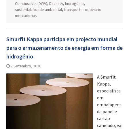
Combustível (DWV)
,
Dachser
,
hidrogénio
,
sustentabilidade ambiental
,
transporte rodoviário
mercadorias
Smurfit Kappa participa em projecto mundial
para o armazenamento de energia em forma de
hidrogénio
2 Setembro, 2020
A Smurfit
Kappa,
especialista
em
embalagens
de papel e
cartão
canelado, vai