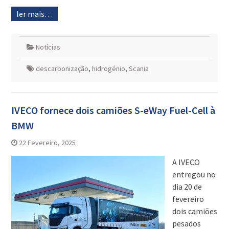
ler mais…
Notícias
descarbonização
,
hidrogénio
,
Scania
IVECO fornece dois camiões S-eWay Fuel-Cell à
BMW
22 Fevereiro, 2025
A IVECO
entregou no
dia 20 de
fevereiro
dois camiões
pesados