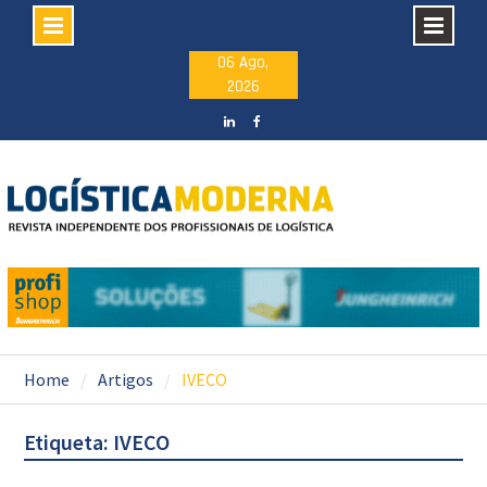
Skip
06 Ago,
2026
to
content
LinkedIN
facebook
Home
Artigos
IVECO
Etiqueta: IVECO