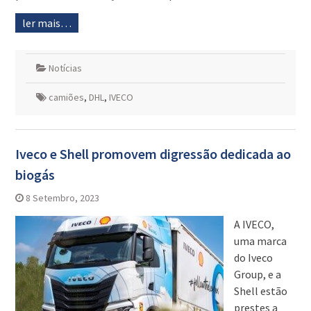
ler mais…
Notícias
camiões
,
DHL
,
IVECO
Iveco e Shell promovem digressão dedicada ao
biogás
8 Setembro, 2023
A IVECO,
uma marca
do Iveco
Group, e a
Shell estão
prestes a