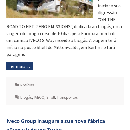
iniciar a sua
digressão
“ON THE
ROAD TO NET-ZERO EMISSIONS”, dedicada ao biogás, uma
viagem de longo curso de 10 dias pela Europa a bordo de
um camião IVECO S-Way movido a biogás. A viagem terá
início no posto Shell de Mittenwalde, em Berlim, e fará
paragens
ler mais…
Notícias
biogás
,
IVECO
,
Shell
,
Transportes
Iveco Group inaugura a sua nova fábrica
ePowertrain em Turim