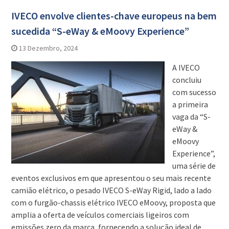
IVECO envolve clientes-chave europeus na bem
sucedida “S-eWay & eMoovy Experience”
13 Dezembro, 2024
A IVECO
concluiu
com sucesso
a primeira
vaga da “S-
eWay &
eMoovy
Experience”,
uma série de
eventos exclusivos em que apresentou o seu mais recente
camião elétrico, o pesado IVECO S-eWay Rigid, lado a lado
com o furgão-chassis elétrico IVECO eMoovy, proposta que
amplia a oferta de veículos comerciais ligeiros com
emissões zero da marca, fornecendo a solução ideal de