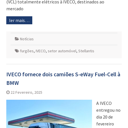
(VCL) totalmente elétricos à IVECO, destinados ao
mercado
ler mais…
Notícias
furgões
,
IVECO
,
setor automóvel
,
Stellantis
IVECO fornece dois camiões S-eWay Fuel-Cell à
BMW
22 Fevereiro, 2025
A IVECO
entregou no
dia 20 de
fevereiro