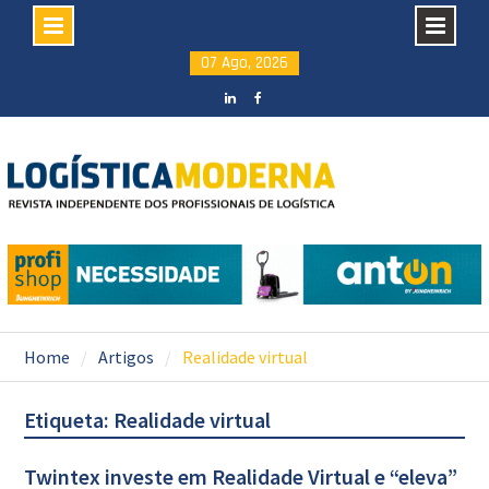
Skip
07 Ago, 2026
to
content
LinkedIN
facebook
Home
Artigos
Realidade virtual
Etiqueta: Realidade virtual
Twintex investe em Realidade Virtual e “eleva”