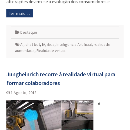
alterações devem-se à evolução dos consumidores e
ler mais…
Destaque
AI
,
chat bot
,
IA
,
ikea
,
Inteligência Artificial
,
realidade
aumentada
,
Realidade virtual
Jungheinrich recorre à realidade virtual para
formar colaboradores
1 Agosto, 2018
A