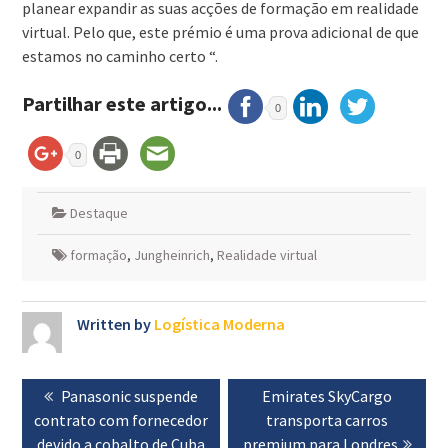
planear expandir as suas acções de formação em realidade
virtual. Pelo que, este prémio é uma prova adicional de que
estamos no caminho certo “.
Partilhar este artigo...
0
0
Destaque
formação
,
Jungheinrich
,
Realidade virtual
Written by
Logística Moderna
Navegação
Previous
Panasonic suspende
Next
Emirates SkyCargo
de
contrato com fornecedor
post:
post:
transporta carros
artigos
devido a cobalto de Cuba
premium para Londres