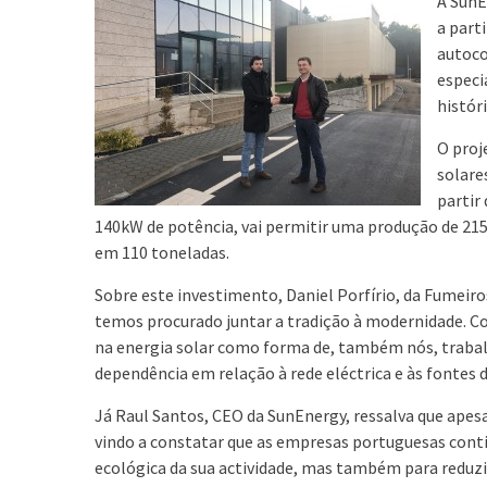
A SunE
a part
autoco
especi
históri
O proj
solare
partir
140kW de potência, vai permitir uma produção de 21
em 110 toneladas.
Sobre este investimento, Daniel Porfírio, da Fumeiros
temos procurado juntar a tradição à modernidade. C
na energia solar como forma de, também nós, trabal
dependência em relação à rede eléctrica e às fontes d
Já Raul Santos, CEO da SunEnergy, ressalva que apes
vindo a constatar que as empresas portuguesas conti
ecológica da sua actividade, mas também para reduzi