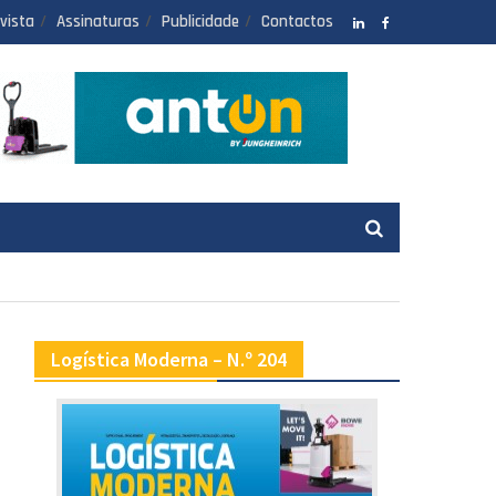
vista
Assinaturas
Publicidade
Contactos
LinkedIN
facebook
Logística Moderna – N.º 204