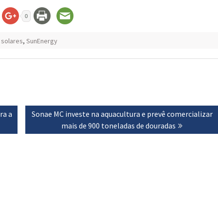
0
 solares
,
SunEnergy
ra a
Next
Sonae MC investe na aquacultura e prevê comercializar
post:
mais de 900 toneladas de douradas