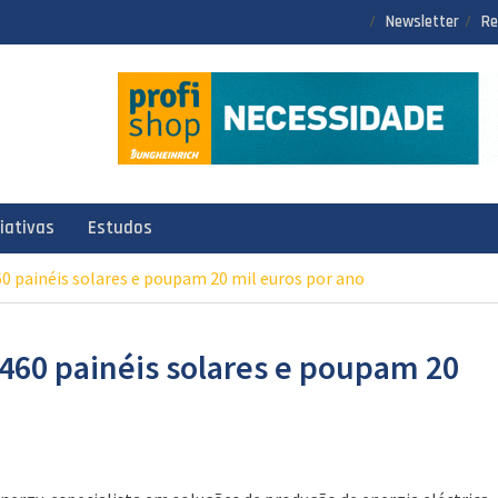
Newsletter
Re
ciativas
Estudos
0 painéis solares e poupam 20 mil euros por ano
 460 painéis solares e poupam 20