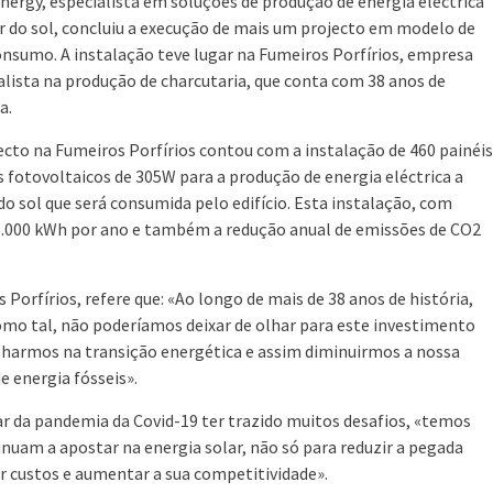
nergy, especialista em soluções de produção de energia eléctrica
ir do sol, concluiu a execução de mais um projecto em modelo de
nsumo. A instalação teve lugar na Fumeiros Porfírios, empresa
alista na produção de charcutaria, que conta com 38 anos de
a.
ecto na Fumeiros Porfírios contou com a instalação de 460 painéis
s fotovoltaicos de 305W para a produção de energia eléctrica a
 do sol que será consumida pelo edifício. Esta instalação, com
5.000 kWh por ano e também a redução anual de emissões de CO2
 Porfírios, refere que: «Ao longo de mais de 38 anos de história,
omo tal, não poderíamos deixar de olhar para este investimento
harmos na transição energética e assim diminuirmos a nossa
e energia fósseis».
ar da pandemia da Covid-19 ter trazido muitos desafios, «temos
nuam a apostar na energia solar, não só para reduzir a pegada
r custos e aumentar a sua competitividade».