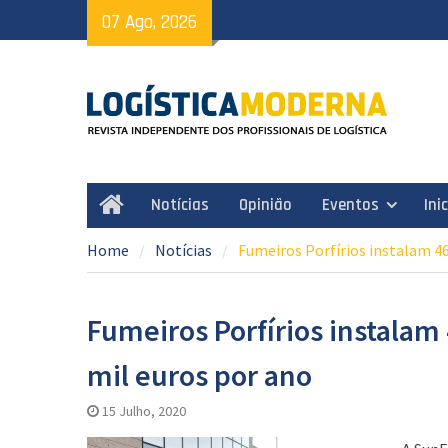
Skip
07 Ago, 2026
to
content
Notícias
Opinião
Eventos
Ini
Home
Home
Notícias
Fumeiros Porfírios instalam 46
Fumeiros Porfírios instalam
mil euros por ano
15 Julho, 2020