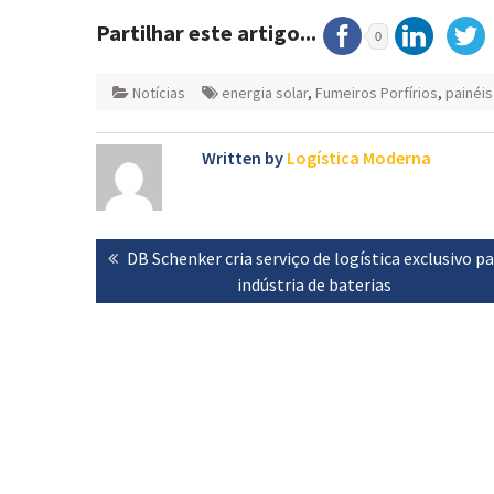
Partilhar este artigo...
0
Notícias
energia solar
,
Fumeiros Porfírios
,
painéis
Written by
Logística Moderna
Navegação
Previous
DB Schenker cria serviço de logística exclusivo pa
de
post:
indústria de baterias
artigos