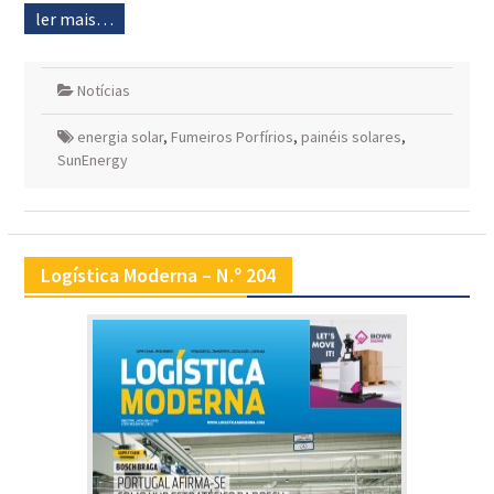
ler mais…
Notícias
energia solar
,
Fumeiros Porfírios
,
painéis solares
,
SunEnergy
Logística Moderna – N.º 204