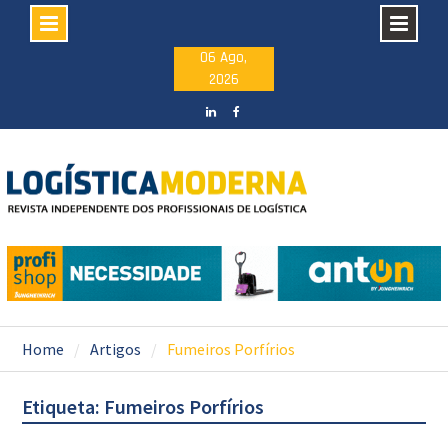
Skip
06 Ago,
2026
to
content
LinkedIN
facebook
Home
Artigos
Fumeiros Porfírios
Etiqueta: Fumeiros Porfírios