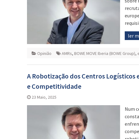
sobre 
recrut
europe
requis
ler 
Opinião
AMRs
,
BOWE MOVE Iberia (BOWE Group)
,
A Robotização dos Centros Logísticos 
e Competitividade
23 Maio, 2025
Num ce
consta
enfren
compet
roboti