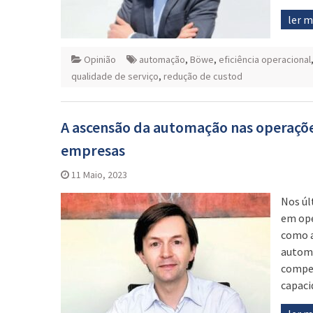
ler 
Opinião
automação
,
Böwe
,
eficiência operacional
qualidade de serviço
,
redução de custod
A ascensão da automação nas operaçõe
empresas
11 Maio, 2023
Nos úl
em ope
como a
automa
compet
capaci