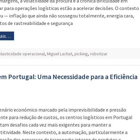
margens, a volatilidade da procura e a crónica dificuldade em
ar para operações logísticas estão a acelerar decisões. O contexto
u — inflação que ainda não sossegou totalmente, energia cara,
itos de rastreabilidade e segurança
mais…
elasticidade operacional
,
Miguel Lachat
,
picking
,
robotizar
em Portugal: Uma Necessidade para a Eficiência
nário económico marcado pela imprevisibilidade e pressão
nte para redução de custos, os centros logísticos em Portugal
tam desafios cada vez mais exigentes para manter a
itividade. Neste contexto, a automação, particularmente a
zação dos processos de transporte interno de produtos e