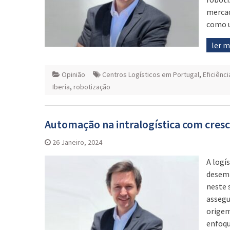
mercad
como u
ler 
Opinião
Centros Logísticos em Portugal
,
Eficiênc
Iberia
,
robotização
Automação na intralogística com cre
26 Janeiro, 2024
A logí
desemp
neste 
assegu
origem
enfoqu