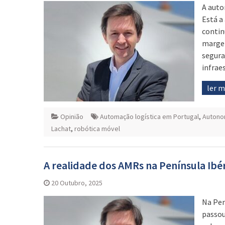
A auto
Está a
contin
margem
segura
infrae
ler 
Opinião
Automação logística em Portugal
,
Autono
Lachat
,
robótica móvel
A realidade dos AMRs na Península Ibé
20 Outubro, 2025
Na Pen
passou