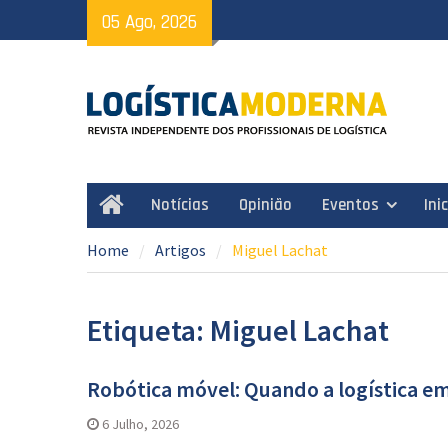
Skip
05 Ago, 2026
to
content
Notícias
Opinião
Eventos
Ini
Home
Home
Artigos
Miguel Lachat
Etiqueta: Miguel Lachat
Robótica móvel: Quando a logística em
6 Julho, 2026