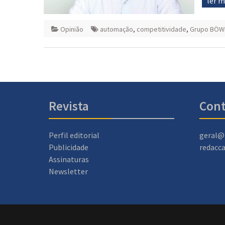
ler 
Opinião
automação
,
competitividade
,
Grupo BÖW
Revista
Cont
Perfil editorial
geral@
Publicidade
redacc
Assinaturas
Newsletter