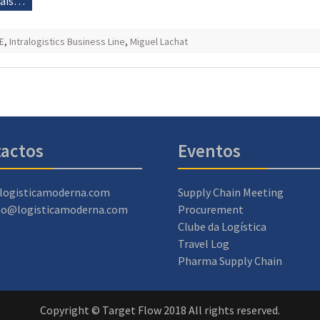
mais…
E
,
Intralogistics Business Line
,
Miguel Lachat
actos
Eventos
logisticamoderna.com
Supply Chain Meeting
ao@logisticamoderna.com
Procurement
Clube da Logística
Travel Log
Pharma Supply Chain
Copyright © Target Flow 2018 All rights reserved.