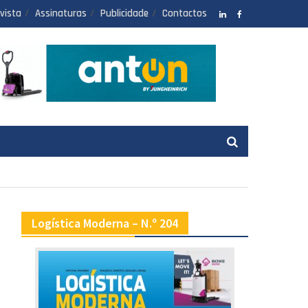
vista
Assinaturas
Publicidade
Contactos
LinkedIN
facebook
Logística Moderna – N.º 204