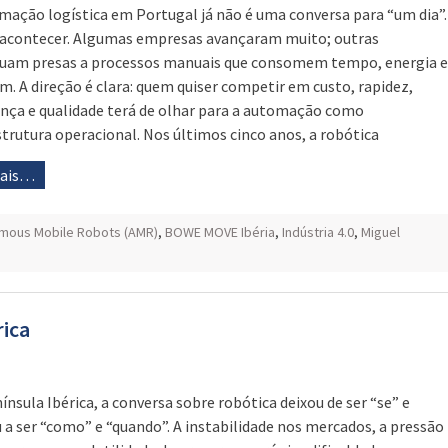
mação logística em Portugal já não é uma conversa para “um dia”.
 acontecer. Algumas empresas avançaram muito; outras
uam presas a processos manuais que consomem tempo, energia e
. A direção é clara: quem quiser competir em custo, rapidez,
nça e qualidade terá de olhar para a automação como
strutura operacional. Nos últimos cinco anos, a robótica
mais…
mous Mobile Robots (AMR)
,
BOWE MOVE Ibéria
,
Indústria 4.0
,
Miguel
rica
ínsula Ibérica, a conversa sobre robótica deixou de ser “se” e
 a ser “como” e “quando”. A instabilidade nos mercados, a pressão