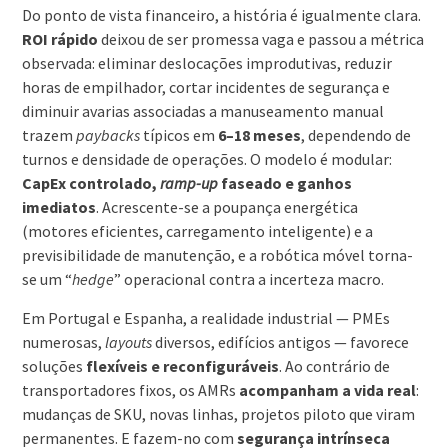
Do ponto de vista financeiro, a história é igualmente clara.
ROI rápido
deixou de ser promessa vaga e passou a métrica
observada: eliminar deslocações improdutivas, reduzir
horas de empilhador, cortar incidentes de segurança e
diminuir avarias associadas a manuseamento manual
trazem
paybacks
típicos em
6–18 meses
, dependendo de
turnos e densidade de operações. O modelo é modular:
CapEx controlado,
ramp-up
faseado e ganhos
imediatos
. Acrescente-se a poupança energética
(motores eficientes, carregamento inteligente) e a
previsibilidade de manutenção, e a robótica móvel torna-
se um “
hedge
” operacional contra a incerteza macro.
Em Portugal e Espanha, a realidade industrial — PMEs
numerosas,
layouts
diversos, edifícios antigos — favorece
soluções
flexíveis e reconfiguráveis
. Ao contrário de
transportadores fixos, os AMRs
acompanham a vida real
:
mudanças de SKU, novas linhas, projetos piloto que viram
permanentes. E fazem-no com
segurança intrínseca