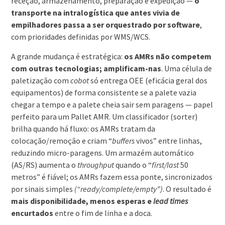
receção, armazenamento, preparação e expedição —
o
transporte na intralogística que antes vivia de
empilhadores passa a ser orquestrado por software
,
com prioridades definidas por WMS/WCS.
A grande mudança é estratégica:
os AMRs não competem
com outras tecnologias; amplificam-nas
. Uma célula de
paletização com
cobot
só entrega OEE (eficácia geral dos
equipamentos) de forma consistente se a palete vazia
chegar a tempo e a palete cheia sair sem paragens — papel
perfeito para um Pallet AMR. Um classificador (sorter)
brilha quando há fluxo: os AMRs tratam da
colocação/remoção e criam “
buffers
vivos” entre linhas,
reduzindo micro-paragens. Um armazém automático
(AS/RS) aumenta o
throughput
quando o “
first/last
50
metros” é fiável; os AMRs fazem essa ponte, sincronizados
por sinais simples
(“ready/complete/empty”)
. O resultado é
mais disponibilidade, menos esperas e
lead times
encurtados
entre o fim de linha e a doca.