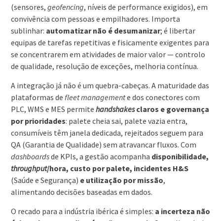
(sensores,
geofencing
, níveis de performance exigidos), em
convivência com pessoas e empilhadores. Importa
sublinhar:
automatizar não é desumanizar
; é libertar
equipas de tarefas repetitivas e fisicamente exigentes para
se concentrarem em atividades de maior valor — controlo
de qualidade, resolução de exceções, melhoria contínua.
A integração já não é um quebra-cabeças. A maturidade das
plataformas de
fleet
management
e dos conectores com
PLC, WMS e MES permite
handshakes
claros e governança
por prioridades
: palete cheia sai, palete vazia entra,
consumíveis têm janela dedicada, rejeitados seguem para
QA (Garantia de Qualidade) sem atravancar fluxos. Com
dashboards
de KPIs, a gestão acompanha
disponibilidade,
throughput
/hora, custo por palete, incidentes H&S
(Saúde e Segurança)
e utilização por missão
,
alimentando decisões baseadas em dados.
O recado para a indústria ibérica é simples:
a incerteza não