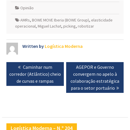
Opinião
AMRs
,
BOWE MOVE Iberia (BOWE Group)
,
elasticidade
operacional
,
Miguel Lachat
,
picking
,
robotizar
Written by
Logística Moderna
Navegação
Previous
Caminhar num
Next
AGEPOR e Governo
de
corredor (Atlântico) cheio
post:
convergem no apelo à
post:
artigos
de curvas e rampas
colaboração estratégica
para o setor portuário
Logística Moderna – N.º 204