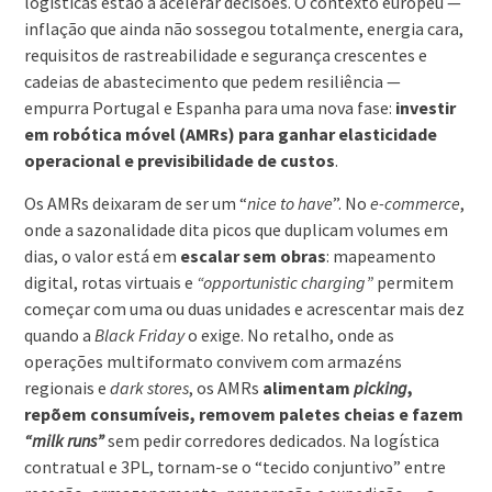
logísticas estão a acelerar decisões. O contexto europeu —
inflação que ainda não sossegou totalmente, energia cara,
requisitos de rastreabilidade e segurança crescentes e
cadeias de abastecimento que pedem resiliência —
empurra Portugal e Espanha para uma nova fase:
investir
em robótica móvel (AMRs) para ganhar elasticidade
operacional e previsibilidade de custos
.
Os AMRs deixaram de ser um “
nice to have
”. No
e-commerce
,
onde a sazonalidade dita picos que duplicam volumes em
dias, o valor está em
escalar sem obras
: mapeamento
digital, rotas virtuais e
“opportunistic charging”
permitem
começar com uma ou duas unidades e acrescentar mais dez
quando a
Black Friday
o exige. No retalho, onde as
operações multiformato convivem com armazéns
regionais e
dark stores
, os AMRs
alimentam
picking
,
repõem consumíveis, removem paletes cheias e fazem
“milk runs”
sem pedir corredores dedicados. Na logística
contratual e 3PL, tornam-se o “tecido conjuntivo” entre