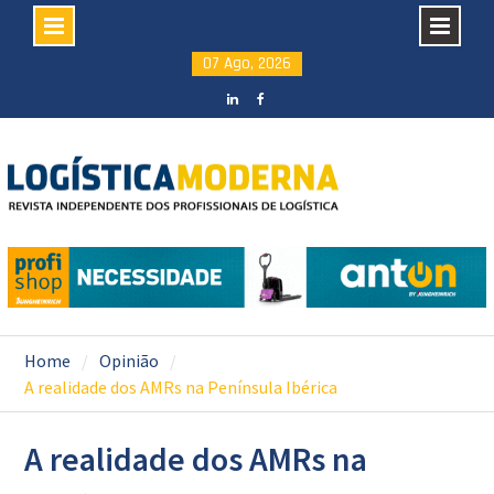
Skip
07 Ago, 2026
to
content
LinkedIN
facebook
Home
Opinião
A realidade dos AMRs na Península Ibérica
A realidade dos AMRs na