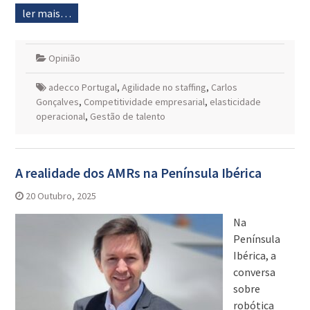
ler mais…
Opinião
adecco Portugal
,
Agilidade no staffing
,
Carlos
Gonçalves
,
Competitividade empresarial
,
elasticidade
operacional
,
Gestão de talento
A realidade dos AMRs na Península Ibérica
20 Outubro, 2025
Na
Península
Ibérica, a
conversa
sobre
robótica