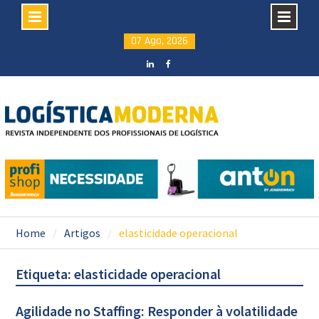
Skip
07 Ago, 2026
to
content
LinkedIN
facebook
Home
Artigos
elasticidade operacional
Etiqueta: elasticidade operacional
Agilidade no Staffing: Responder à volatilidade