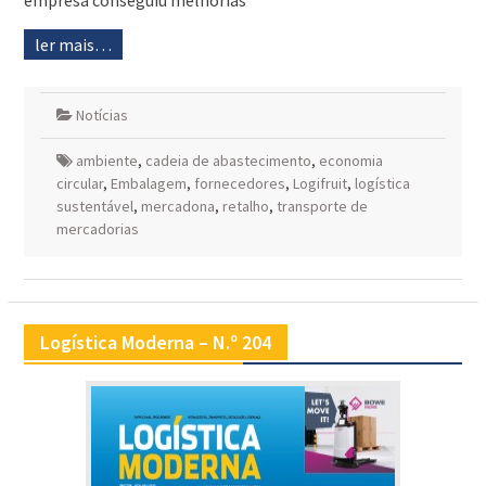
empresa conseguiu melhorias
ler mais…
Notícias
ambiente
,
cadeia de abastecimento
,
economia
circular
,
Embalagem
,
fornecedores
,
Logifruit
,
logística
sustentável
,
mercadona
,
retalho
,
transporte de
mercadorias
Logística Moderna – N.º 204