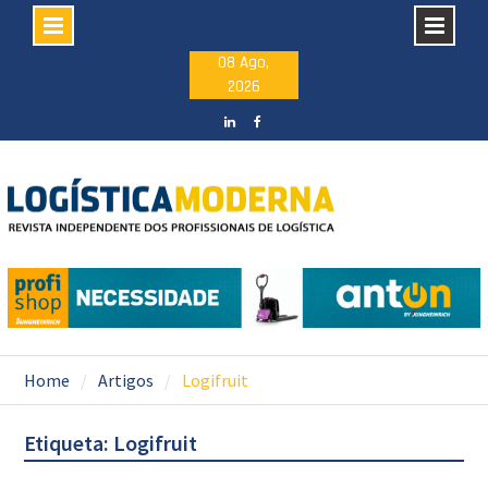
Skip
08 Ago,
2026
to
content
LinkedIN
facebook
Home
Artigos
Logifruit
Etiqueta: Logifruit