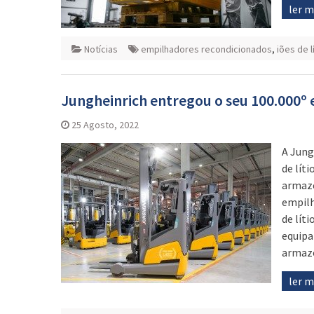
ler 
Notícias
empilhadores recondicionados
,
iões de l
Jungheinrich entregou o seu 100.000º 
25 Agosto, 2022
A Jung
de lít
armazé
empilh
de lít
equipa
armaz
ler 