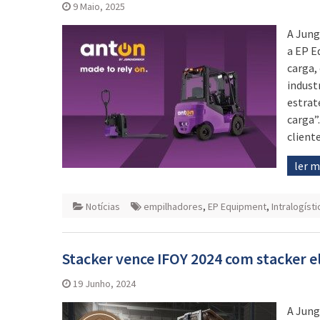
9 Maio, 2025
A Jung
a EP E
carga,
indust
estrat
carga”
client
ler 
Notícias
empilhadores
,
EP Equipment
,
Intralogíst
Stacker vence IFOY 2024 com stacker el
19 Junho, 2024
A Jung