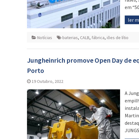
em “50
ler 
Notícias
baterias
,
CALB
,
fábrica
,
iões de lítio
Jungheinrich promove Open Day de eq
Porto
19 Outubro, 2022
A Jung
empilh
instal
Martin
destaq
JUNG