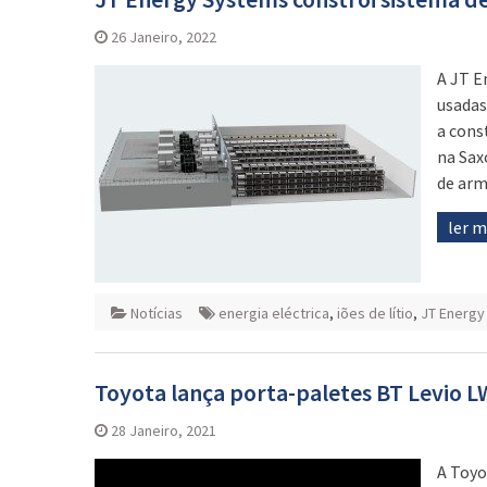
26 Janeiro, 2022
A JT E
usadas
a cons
na Sax
de arm
ler 
Notícias
energia eléctrica
,
iões de lítio
,
JT Energy
Toyota lança porta-paletes BT Levio L
28 Janeiro, 2021
A Toyo