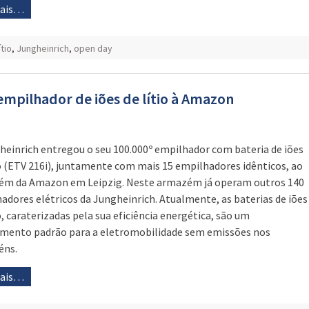
mais…
ítio
,
Jungheinrich
,
open day
empilhador de iões de lítio à Amazon
heinrich entregou o seu 100.000º empilhador com bateria de iões
io (ETV 216i), juntamente com mais 15 empilhadores idênticos, ao
m da Amazon em Leipzig. Neste armazém já operam outros 140
adores elétricos da Jungheinrich. Atualmente, as baterias de iões
io, caraterizadas pela sua eficiência energética, são um
mento padrão para a eletromobilidade sem emissões nos
éns.
mais…