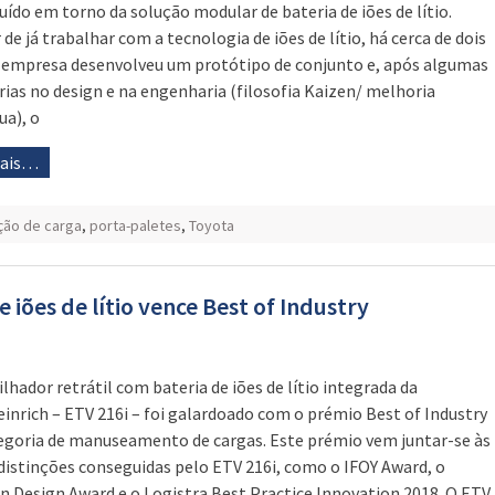
uído em torno da solução modular de bateria de iões de lítio.
de já trabalhar com a tecnologia de iões de lítio, há cerca de dois
 empresa desenvolveu um protótipo de conjunto e, após algumas
ias no design e na engenharia (filosofia Kaizen/ melhoria
ua), o
mais…
ão de carga
,
porta-paletes
,
Toyota
iões de lítio vence Best of Industry
lhador retrátil com bateria de iões de lítio integrada da
inrich – ETV 216i – foi galardoado com o prémio Best of Industry
egoria de manuseamento de cargas. Este prémio vem juntar-se às
 distinções conseguidas pelo ETV 216i, como o IFOY Award, o
 Design Award e o Logistra Best Practice Innovation 2018. O ETV