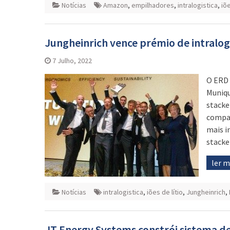
Notícias
Amazon
,
empilhadores
,
intralogistica
,
iõe
Jungheinrich vence prémio de intralogís
7 Julho, 2022
O ERD 
Muniqu
stacke
compac
mais i
stacke
ler 
Notícias
intralogistica
,
iões de lítio
,
Jungheinrich
,
JT Energy Systems constrói sistema 