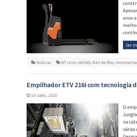
constr
Apesar 
anos a
melhor
contín
ler 
Notícias
BT Levio LWI160
,
iões de lítio
,
movimentaç
Empilhador ETV 216i com tecnologia de 
10 Julho, 2020
O empi
Junghe
na cat
várias
German