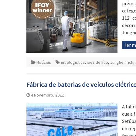
prémio
catego
112i. 
decorr
Junghe
ler 
Notícias
intralogistica
,
iões de lítio
,
Jungheinrich
,
Fábrica de baterias de veículos elétri
4 Novembro, 2022
A fabr
que a f
Setúba
um rep
fases,