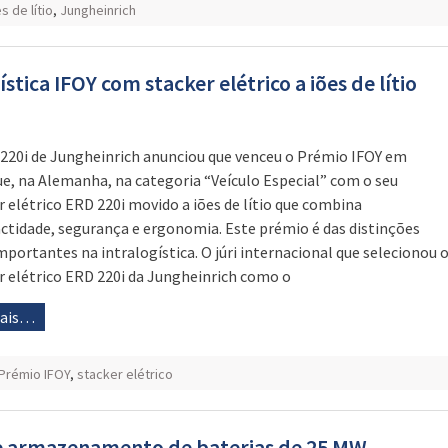
s de lítio
,
Jungheinrich
tica IFOY com stacker elétrico a iões de lítio
220i de Jungheinrich anunciou que venceu o Prémio IFOY em
e, na Alemanha, na categoria “Veículo Especial” com o seu
r elétrico ERD 220i movido a iões de lítio que combina
tidade, segurança e ergonomia. Este prémio é das distinções
mportantes na intralogística. O júri internacional que selecionou 
r elétrico ERD 220i da Jungheinrich como o
mais…
Prémio IFOY
,
stacker elétrico
de armazenamento de baterias de 25 MW