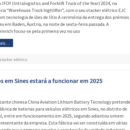
 IFOY (Intralogistics and Forklift Truck of the Year) 2024, na
ria “Warehouse Truck highlifter”, com o seu stacker elétrico EJC
com tecnologia de iões de lítio A cerimónia da entrega dos prémios
eu em Baden, Áustria, na noite de sexta-feira passada. A
inrich focou-se pela primeira vez no uso
mais…
stacker elétrico
cos em Sines estará a funcionar em 2025
icante chinesa China Aviation Lithium Battery Tecnology pretend
ábrica de baterias para veículos elétricos em Sines, no distrito de
l, entre em funcionamento em 2025, segundo adiantou ontem
resentante da empresa. Esta fábrica vai ser construída em várias
 sendo que a primeira envolve a construção da unidade industrial