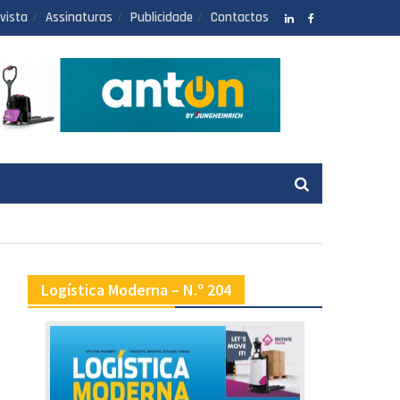
vista
Assinaturas
Publicidade
Contactos
LinkedIN
facebook
Logística Moderna – N.º 204