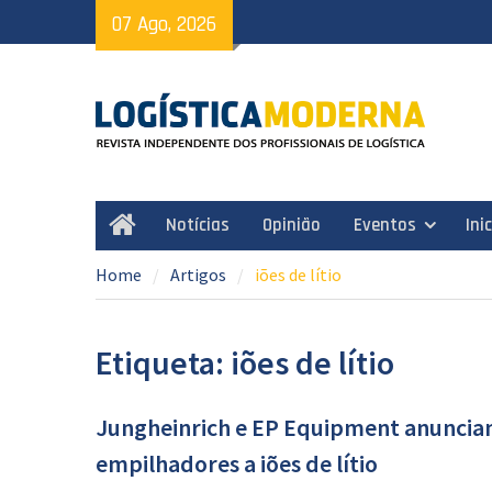
Skip
07 Ago, 2026
to
content
Notícias
Opinião
Eventos
Ini
Home
Home
Artigos
iões de lítio
Etiqueta: iões de lítio
Jungheinrich e EP Equipment anunciam
empilhadores a iões de lítio