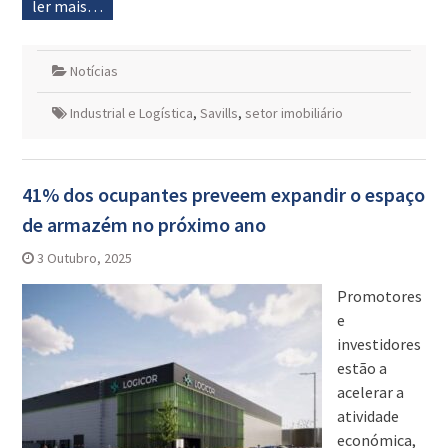
ler mais…
Notícias
Industrial e Logística
,
Savills
,
setor imobiliário
41% dos ocupantes preveem expandir o espaço
de armazém no próximo ano
3 Outubro, 2025
Promotores
e
investidores
estão a
acelerar a
atividade
económica,