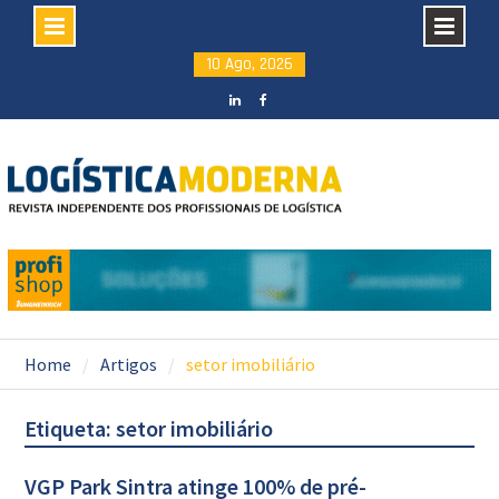
Skip
10 Ago, 2026
to
content
LinkedIN
facebook
Home
Artigos
setor imobiliário
Etiqueta: setor imobiliário
VGP Park Sintra atinge 100% de pré-