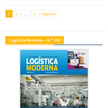
Navegação
1
2
…
5
Seguinte
de
artigos
Logística Moderna – N.º 204