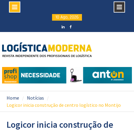
Skip
10 Ago, 2026
to
content
LinkedIN
facebook
Home
Notícias
Logicor inicia construção de centro logístico no Montijo
Logicor inicia construção de