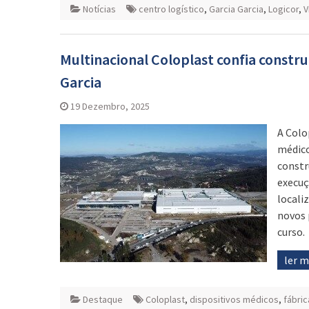
Notícias
centro logístico
,
Garcia Garcia
,
Logicor
,
V
Multinacional Coloplast confia constru
Garcia
19 Dezembro, 2025
A Colo
médico
constr
execuç
locali
novos 
curso.
ler 
Destaque
Coloplast
,
dispositivos médicos
,
fábric