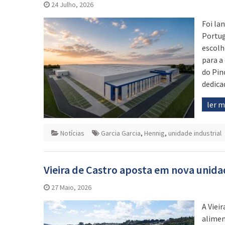
24 Julho, 2026
Foi la
Portug
escolh
para a
do Pin
dedica
ler 
Notícias
Garcia Garcia
,
Hennig
,
unidade industrial
Vieira de Castro aposta em nova unidad
27 Maio, 2026
A Viei
alimen