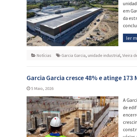
unidad
em Gav
da est
conclu
ler 
Notícias
Garcia Garcia
,
unidade industrial
,
Vieira d
Garcia Garcia cresce 48% e atinge 173
5 Maio, 2026
A Garc
de edif
encerr
cresci
constr
várias