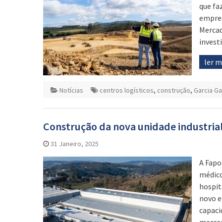
que fa
empres
Mercad
invest
ler 
Notícias
centros logísticos
,
construção
,
Garcia Ga
Construção da nova unidade industri
31 Janeiro, 2025
A Fapo
médico
hospit
novo e
capaci
mercad