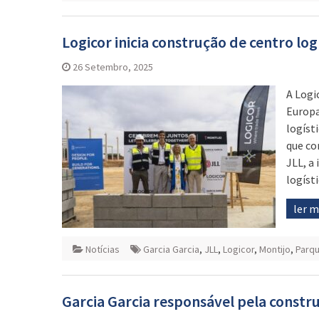
Logicor inicia construção de centro log
26 Setembro, 2025
A Logi
Europa
logíst
que co
JLL, a
logíst
ler 
Notícias
Garcia Garcia
,
JLL
,
Logicor
,
Montijo
,
Parqu
Garcia Garcia responsável pela constru