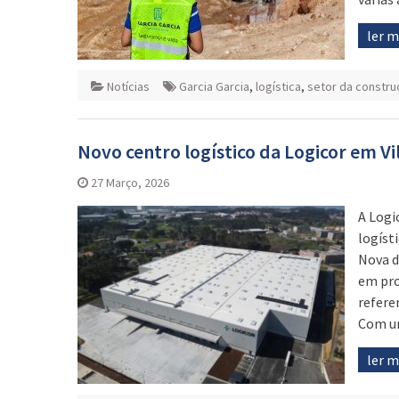
ler 
Notícias
Garcia Garcia
,
logística
,
setor da constru
Novo centro logístico da Logicor em Vi
27 Março, 2026
A Logi
logíst
Nova d
em pro
refere
Com um
ler 