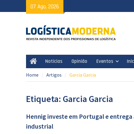
Skip
07 Ago, 2026
to
content
Notícias
Opinião
Eventos
Ini
Home
Home
Artigos
Garcia Garcia
Etiqueta: Garcia Garcia
Hennig investe em Portugal e entrega 
industrial