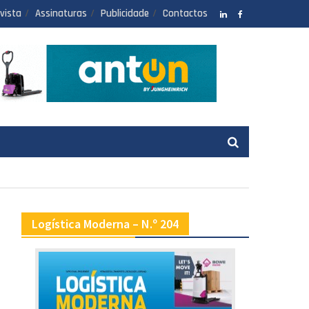
vista
Assinaturas
Publicidade
Contactos
LinkedIN
facebook
Logística Moderna – N.º 204