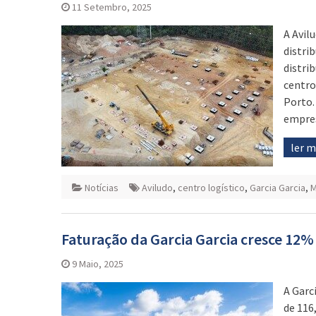
11 Setembro, 2025
A Avil
distri
distri
centro
Porto.
empres
ler 
Notícias
Aviludo
,
centro logístico
,
Garcia Garcia
,
M
Faturação da Garcia Garcia cresce 12
9 Maio, 2025
A Garc
de 116