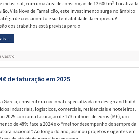
e industrial, com uma área de construção de 12.600 m². Localizada
ião, Vila Nova de Famalicão, este investimento surge no âmbito
ratégia de crescimento e sustentabilidade da empresa. A
são dos trabalhos está prevista para o
mais…
e Castro
 M€ de faturação em 2025
ia Garcia, construtora nacional especializada no design and build
ícios industriais, logísticos, comerciais, residenciais e hoteleiros,
ou 2025 com uma faturação de 173 milhões de euros (M€), um
mento de 48% face a 2024 e o “melhor desempenho de sempre da
utora nacional”. Ao longo do ano, assinou projetos exigentes em
 áreas de atividade para clientes como