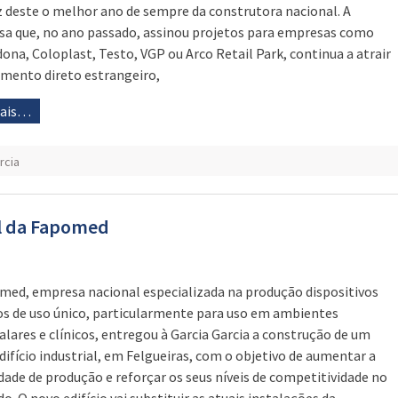
z deste o melhor ano de sempre da construtora nacional. A
a que, no ano passado, assinou projetos para empresas como
ona, Coloplast, Testo, VGP ou Arco Retail Park, continua a atrair
imento direto estrangeiro,
mais…
rcia
al da Fapomed
med, empresa nacional especializada na produção dispositivos
s de uso único, particularmente para uso em ambientes
alares e clínicos, entregou à Garcia Garcia a construção de um
difício industrial, em Felgueiras, com o objetivo de aumentar a
dade de produção e reforçar os seus níveis de competitividade no
o. O novo edifício vai substituir as atuais instalações da