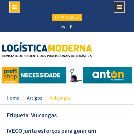
Skip
07 Ago, 2026
to
content
LinkedIN
facebook
Home
Artigos
Vulcangas
Etiqueta: Vulcangas
IVECO junta esforços para gerar um