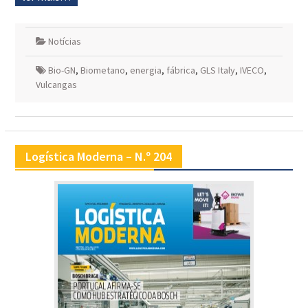
Notícias
Bio-GN
,
Biometano
,
energia
,
fábrica
,
GLS Italy
,
IVECO
,
Vulcangas
Logística Moderna – N.º 204