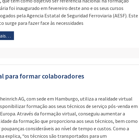
, que tem como objetivo ser referência nacional na formação
iária foi inaugurado em fevereiro deste ano e os seus cursos
gados pela Agencia Estatal de Seguridad Ferroviaria (AESF). Este
to surge para fazer face às necessidades
mais…
ual para formar colaboradores
heinrich AG, com sede em Hamburgo, utiliza a realidade virtual
isponibilizar formação aos seus técnicos de serviço pós-venda em
 Europa. Através da formação virtual, conseguiu aumentar a
ilidade da formação que proporciona aos seus técnicos, bem como
r poupanças consideráveis ao nível de tempo e custos. Como a
a explica, “os técnicos são transportados para um