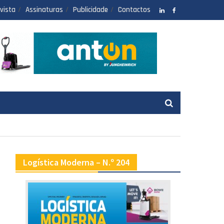
vista
Assinaturas
Publicidade
Contactos
LinkedIN
facebook
Logística Moderna – N.º 204