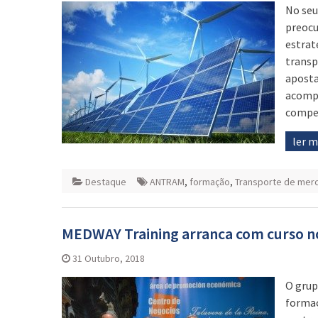
No seu
preocu
estrat
transp
aposta
acompa
compe
ler 
Destaque
ANTRAM
,
formação
,
Transporte de mer
MEDWAY Training arranca com curso no
31 Outubro, 2018
O grup
formaç