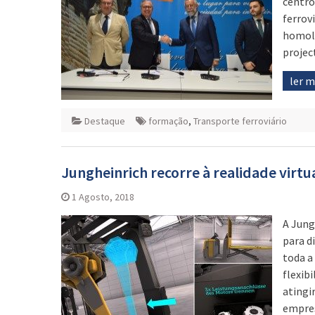
centro
ferrov
homolo
projec
ler 
Destaque
formação
,
Transporte ferroviário
Jungheinrich recorre à realidade virt
1 Agosto, 2018
A Jung
para d
toda a
flexib
atingi
empres