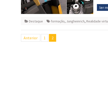
ler 
Destaque
formação
,
Jungheinrich
,
Realidade virtu
Navegação
Anterior
1
2
de
artigos