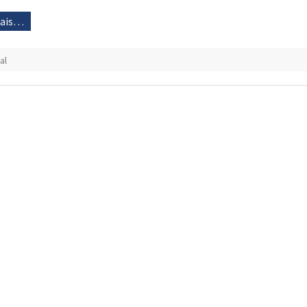
mais…
al