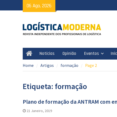
Skip
06 Ago, 2026
to
content
Notícias
Opinião
Eventos
Ini
Home
Home
Artigos
formação
Page 2
Etiqueta: formação
Plano de formação da ANTRAM com enf
21 Janeiro, 2019