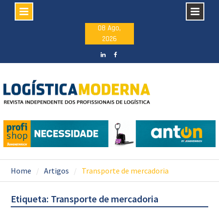
Skip
08 Ago,
2026
to
content
LinkedIN
facebook
Home
Artigos
Transporte de mercadoria
Etiqueta: Transporte de mercadoria