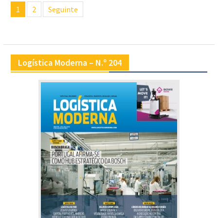
Navegação
1
2
Seguinte
de
artigos
Logística Moderna – N.º 204