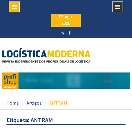
Skip
08 Ago,
2026
to
content
LinkedIN
facebook
Home
Artigos
ANTRAM
Etiqueta: ANTRAM