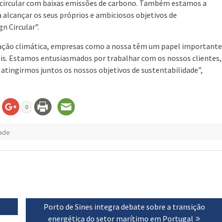
 circular com baixas emissões de carbono. Também estamos a
 a alcançar os seus próprios e ambiciosos objetivos de
n Circular”.
a ação climática, empresas como a nossa têm um papel importante
s. Estamos entusiasmados por trabalhar com os nossos clientes,
tingirmos juntos os nossos objetivos de sustentabilidade”,
0
dade
Next
Porto de Sines integra debate sobre a transição
post:
energética do setor marítimo em Portugal