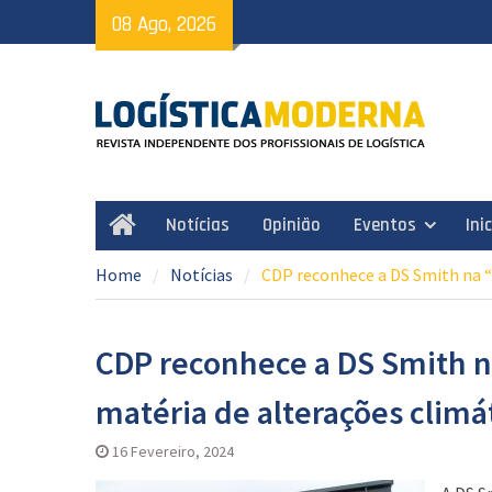
Skip
08 Ago, 2026
to
content
Notícias
Opinião
Eventos
Ini
Home
Home
Notícias
CDP reconhece a DS Smith na “
CDP reconhece a DS Smith na
matéria de alterações climá
16 Fevereiro, 2024