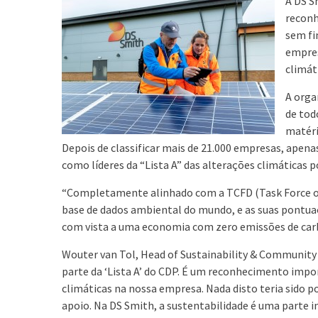
A DS S
reconh
sem fi
empres
climát
A orga
de tod
matéri
Depois de classificar mais de 21.000 empresas, apenas
como líderes da “Lista A” das alterações climáticas 
“Completamente alinhado com a TCFD (Task Force on 
base de dados ambiental do mundo, e as suas pontuaç
com vista a uma economia com zero emissões de carb
Wouter van Tol, Head of Sustainability & Community A
parte da ‘Lista A’ do CDP. É um reconhecimento impo
climáticas na nossa empresa. Nada disto teria sido po
apoio. Na DS Smith, a sustentabilidade é uma parte 