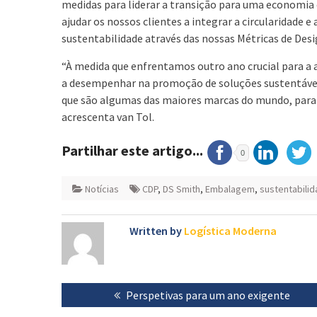
medidas para liderar a transição para uma economia
ajudar os nossos clientes a integrar a circularidade e
sustentabilidade através das nossas Métricas de Desig
“À medida que enfrentamos outro ano crucial para 
a desempenhar na promoção de soluções sustentávei
que são algumas das maiores marcas do mundo, para a
acrescenta van Tol.
Partilhar este artigo...
0
Notícias
CDP
,
DS Smith
,
Embalagem
,
sustentabili
Written by
Logística Moderna
Navegação
Previous
Perspetivas para um ano exigente
de
post: