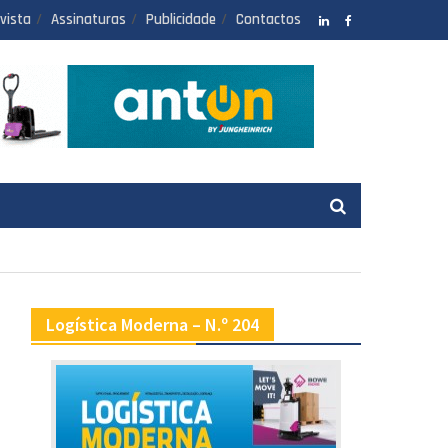
vista
Assinaturas
Publicidade
Contactos
LinkedIN
facebook
Logística Moderna – N.º 204