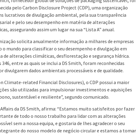
mith, fornecedor global de soluções de packaging sustentável, foi
ecida pelo Carbon Disclosure Project (CDP), uma organização
ns lucrativos de divulgação ambiental, pela sua transparência
arial e pelo seu desempenho em matéria de alterações
icas, assegurando assim um lugar na sua “Lista A” anual.
nização solicita anualmente informação a milhares de empresas
o o mundo para classificar o seu desempenho e divulgação em
a de alterações climáticas, desflorestação e segurança hídrica.
 346, entre as quais se inclui a DS Smith, foram reconhecidas
por divulgarem dados ambientais processáveis e de qualidade.
Climate-related Financial Disclosures), o CDP possui a maior
ões são utilizadas para impulsionar investimentos e aquisições
ono, sustentável e resiliente”, segundo comunicado.
ffairs da DS Smith, afirma: “Estamos muito satisfeitos por fazer
rtante de todo o nosso trabalho para lidar com as alterações
ssível sem a nossa equipa, e gostaria de lhes agradecer o seu
integrante do nosso modelo de negócio circular e estamos a tomar