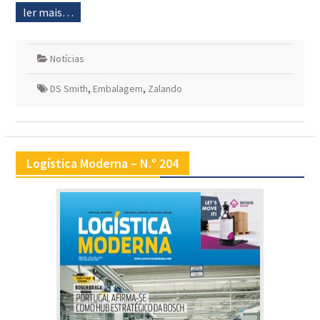
ler mais…
Notícias
DS Smith
,
Embalagem
,
Zalando
Logística Moderna – N.º 204