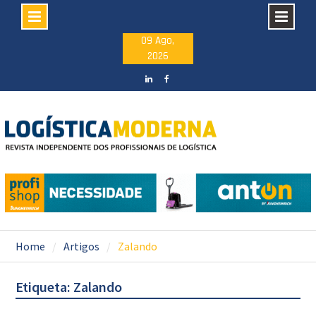
Skip
09 Ago,
2026
to
content
LinkedIN
facebook
Home
Artigos
Zalando
Etiqueta: Zalando