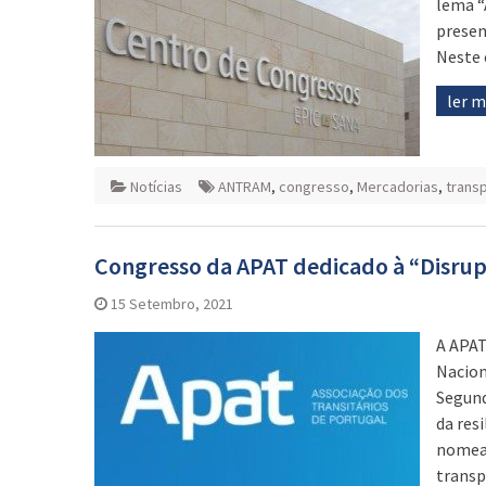
lema “
presen
Neste 
ler 
Notícias
ANTRAM
,
congresso
,
Mercadorias
,
trans
Congresso da APAT dedicado à “Disrup
15 Setembro, 2021
A APAT
Nacion
Segund
da resi
nomead
transp