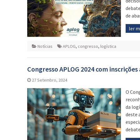
deciso
debate
de aba
ler 
Notícias
APLOG
,
congresso
,
logística
Congresso APLOG 2024 com inscrições 
27 Setembro, 2024
O Cong
reconh
da log
deste 
especi
debate