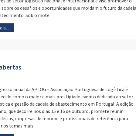
res do setor logístico nacional e internacional e visa promover o
 sobre os desafios e oportunidades que moldam o futuro da cadei
stecimento. Sob o mote
mais…
abertas
resso anual da APLOG – Associação Portuguesa de Logística é
ecido como o maior e mais prestigiado evento dedicado ao setor
ística e gestão da cadeia de abastecimento em Portugal. A edição
ano, que decorre nos dias 15 e 16 de outubro, promete reunir
alistas, empresas de renome e profissionais de referência para
r os temas mais