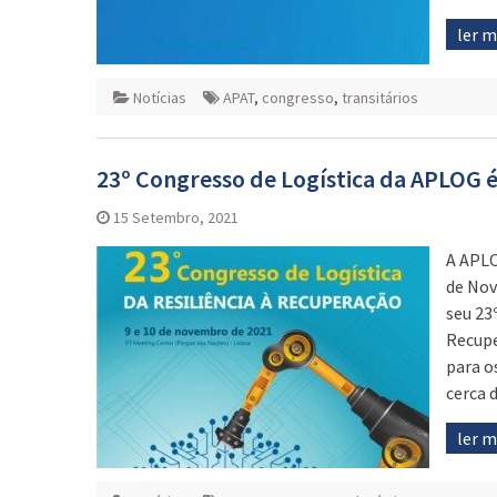
ler 
Notícias
APAT
,
congresso
,
transitários
23º Congresso de Logística da APLOG
15 Setembro, 2021
A APLO
de Nov
seu 23
Recupe
para o
cerca 
ler 