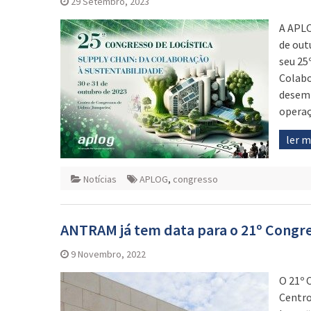
29 Setembro, 2023
A APLO
de out
seu 25
Colabo
desemp
operaç
ler 
Notícias
APLOG
,
congresso
ANTRAM já tem data para o 21º Congr
9 Novembro, 2022
O 21º 
Centro