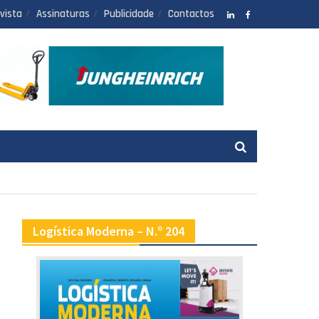
vista
Assinaturas
Publicidade
Contactos
LinkedIN
facebook
Logística Moderna – N.º 204