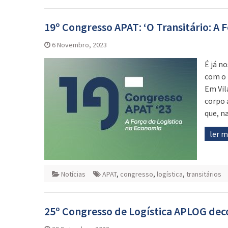
19º Congresso APAT: ‘O Transitário: A 
6 Novembro, 2023
É já n
com o 
Em Vil
corpo 
que, n
ler 
Notícias
APAT
,
congresso
,
logística
,
transitários
25º Congresso de Logística APLOG deco