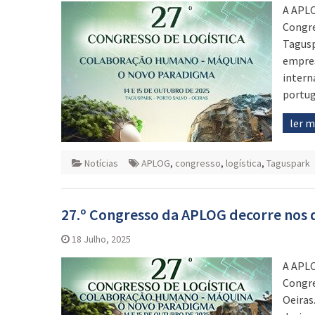
A APLO
Congre
Tagusp
empres
intern
portug
ler 
Notícias
APLOG
,
congresso
,
logística
,
Taguspark
27.º Congresso da APLOG decorre nos d
18 Julho, 2025
A APLO
Congre
Oeiras