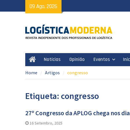
Skip
09 Ago, 2026
to
content
Notícias
Opinião
Eventos
Ini
Home
Home
Artigos
congresso
Etiqueta: congresso
27º Congresso da APLOG chega nos dia
16 Setembro, 2025