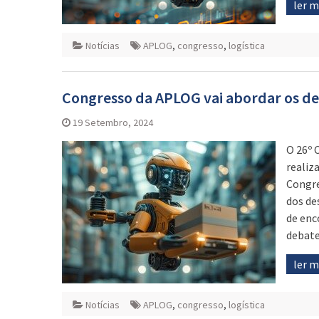
ler 
Notícias
APLOG
,
congresso
,
logística
Congresso da APLOG vai abordar os des
19 Setembro, 2024
O 26º 
realiz
Congre
dos de
de enc
debat
ler 
Notícias
APLOG
,
congresso
,
logística