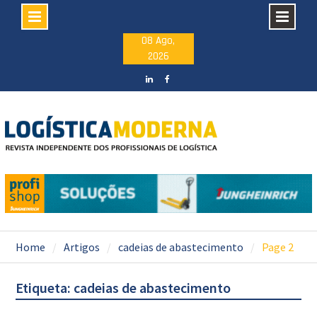
Skip
08 Ago,
2026
to
content
LinkedIN
facebook
Home
Artigos
cadeias de abastecimento
Page 2
Etiqueta: cadeias de abastecimento