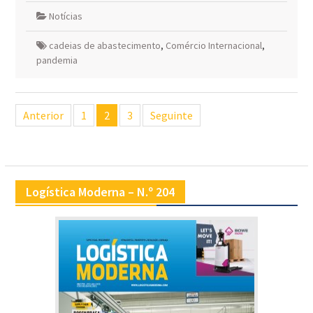
Notícias
cadeias de abastecimento
,
Comércio Internacional
,
pandemia
Navegação
Anterior
1
2
3
Seguinte
de
artigos
Logística Moderna – N.º 204